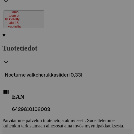
Tämä
tuote on
18
kielletty
alle 18-
vuotiailta
Tuotetiedot
Nocturne valkoherukkasiideri 0,33l
EAN
6429810102003
Päivitämme palvelun tuotetietoja aktiivisesti. Suosittelemme
kuitenkin tarkistamaan ainesosat aina myös myyntipakkauksesta.