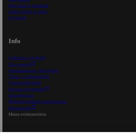
Näin tilaat ja muokkaat
Kaikki ohjeet ja vinkit
In English
Info
S-Business yrityksille
Oiva-raportit
Osuuskauppojen yhteystiedot
Tilaus- ja toimitusehdot
Tietosuojakäytäntö
Palvelun käyttöehdot
Saavutettavuus
Mobiilisovelluksen saavutettavuus
Mainostajalle
Muuta evästeasetuksia