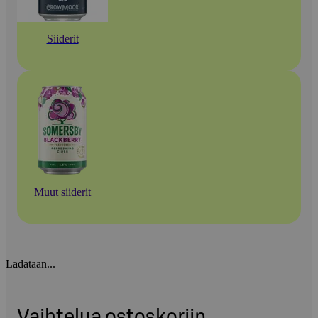
Siiderit
Muut siiderit
Ladataan...
Vaihtelua ostoskoriin