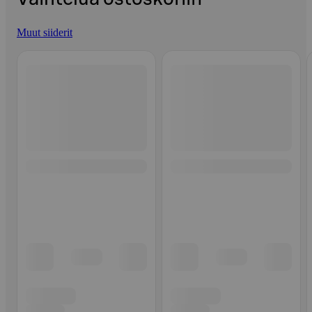
Muut siiderit
Ohita listaus