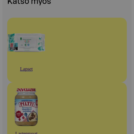
Katso myös
Lapset
Lastenruoat