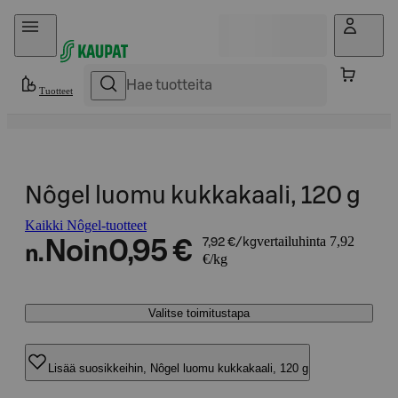
Hyppää sisältöön
Tuotteet
Nôgel luomu kukkakaali, 120 g
Kaikki Nôgel-tuotteet
vertailuhinta 7,92
Noin
0,95 €
7,92 €/kg
n.
€/kg
Valitse toimitustapa
Lisää suosikkeihin, Nôgel luomu kukkakaali, 120 g