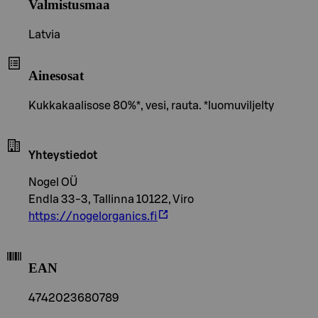
Valmistusmaa
Latvia
Ainesosat
Kukkakaalisose 80%*, vesi, rauta. *luomuviljelty
Yhteystiedot
Nogel OÜ
Endla 33-3, Tallinna 10122, Viro
https://nogelorganics.fi
EAN
4742023680789