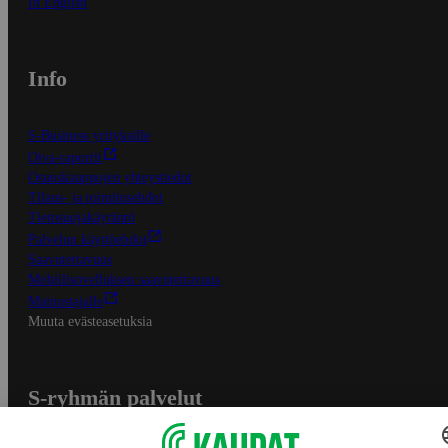
In English
Info
S-Business yrityksille
Oiva-raportit
Osuuskauppojen yhteystiedot
Tilaus- ja toimitusehdot
Tietosuojakäytäntö
Palvelun käyttöehdot
Saavutettavuus
Mobiilisovelluksen saavutettavuus
Mainostajalle
Muuta evästeasetuksia
S-ryhmän palvelut