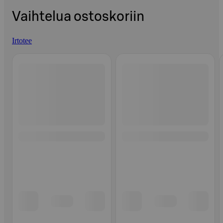
Vaihtelua ostoskoriin
Irtotee
Ohita listaus