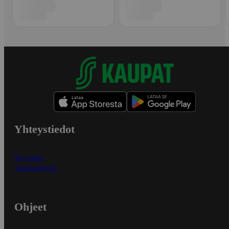
Yhteystiedot
Myymälät
Asiakaspalvelu
Ohjeet