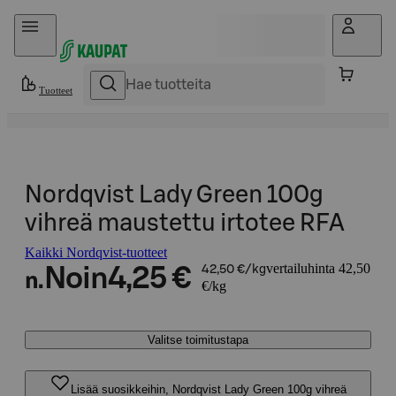
Hyppää sisältöön
Tuotteet
Nordqvist Lady Green 100g
vihreä maustettu irtotee RFA
Kaikki Nordqvist-tuotteet
vertailuhinta 42,50
Noin
4,25 €
42,50 €/kg
n.
€/kg
Valitse toimitustapa
Lisää suosikkeihin, Nordqvist Lady Green 100g vihreä