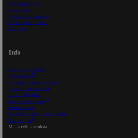
Ensitilaajan ohjeet
Näin maksat
Näin tilaat ja muokkaat
Kaikki ohjeet ja vinkit
In English
Info
S-Business yrityksille
Oiva-raportit
Osuuskauppojen yhteystiedot
Tilaus- ja toimitusehdot
Tietosuojakäytäntö
Palvelun käyttöehdot
Saavutettavuus
Mobiilisovelluksen saavutettavuus
Mainostajalle
Muuta evästeasetuksia