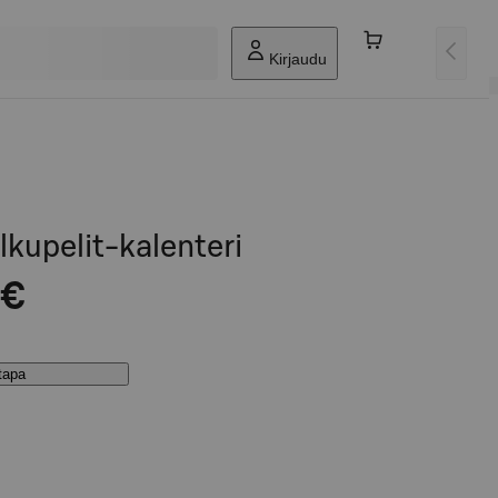
Kirjaudu
lkupelit-kalenteri
 €
stapa