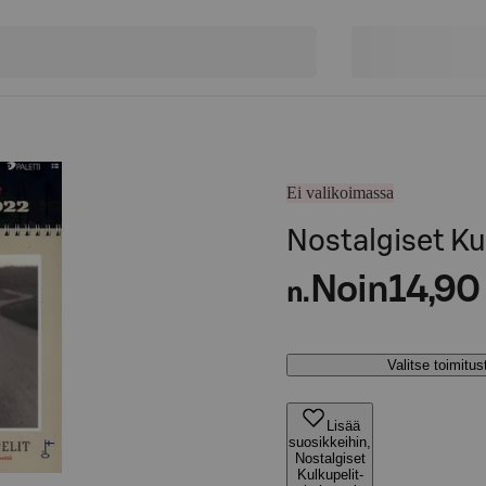
Ei valikoimassa
Nostalgiset Ku
Noin
14,90
n.
Valitse toimitu
Lisää
suosikkeihin,
Nostalgiset
Kulkupelit-