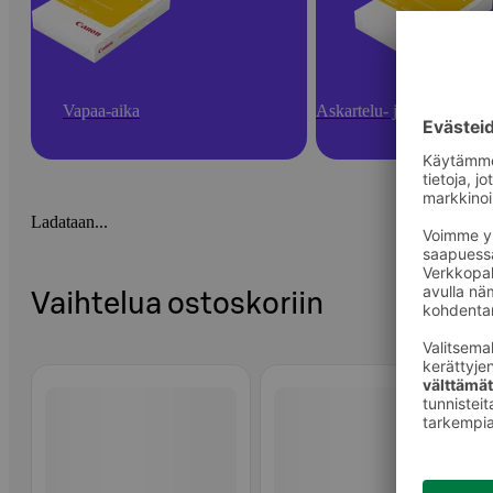
Vapaa-aika
Askartelu- ja toimistotarv
Ladataan...
Vaihtelua ostoskoriin
Ohita listaus