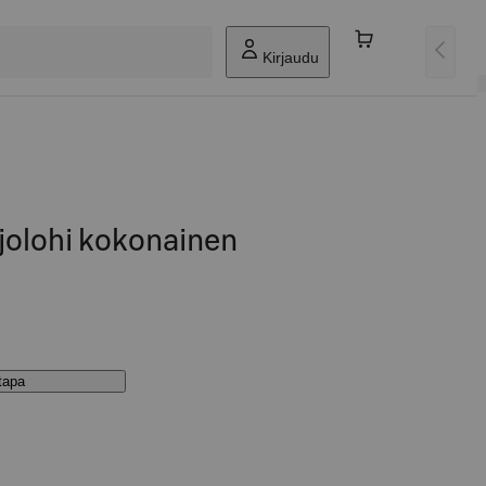
Kirjaudu
jolohi kokonainen
stapa