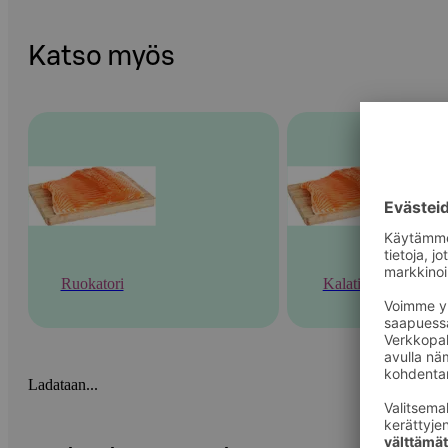
Katso myös
Ruokatori
Kalatiski
Ladataan...