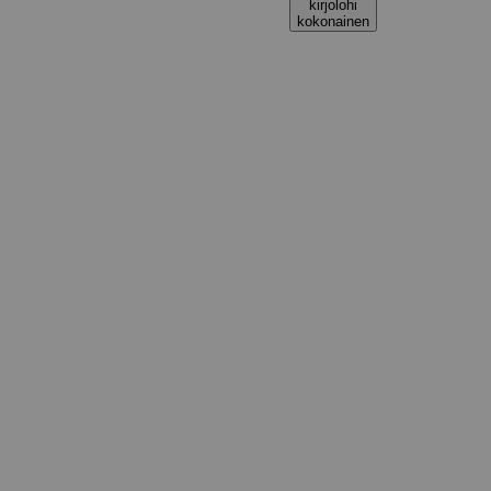
kirjolohi
kokonainen