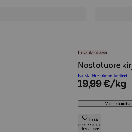
Ei valikoimassa
Nostotuore kir
Kaikki Nostotuore-tuotteet
19,99 €/kg
Valitse toimitu
Lisää
suosikkeihin,
Nostotuore