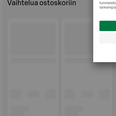
Vaihtelua ostoskoriin
Ohita listaus