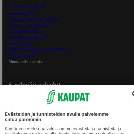
S-Business yrityksille
Oiva-raportit
Osuuskauppojen yhteystiedot
Tilaus- ja toimitusehdot
Tietosuojakäytäntö
Palvelun käyttöehdot
Saavutettavuus
Mobiilisovelluksen saavutettavuus
Mainostajalle
Muuta evästeasetuksia
S-ryhmän palvelut
S-ryhmä
Asiakasomistajuus
Yhteishyvä Ruoka -sovellus
S-ostoslista -sovellus
Prisma.fi