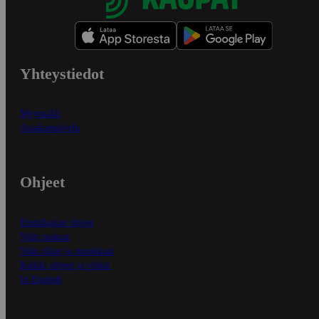
Yhteystiedot
Myymälät
Asiakaspalvelu
Ohjeet
Ensitilaajan ohjeet
Näin maksat
Näin tilaat ja muokkaat
Kaikki ohjeet ja vinkit
In English