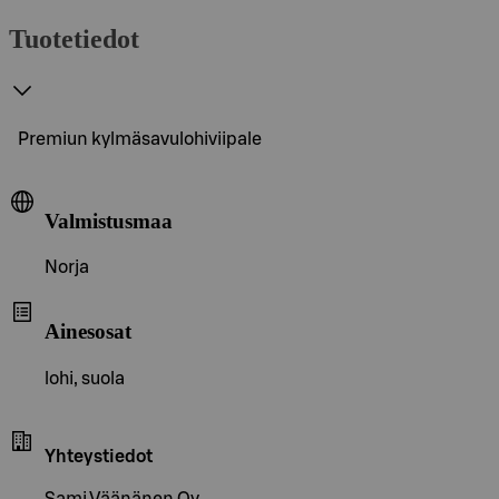
Tuotetiedot
Premiun kylmäsavulohiviipale
Valmistusmaa
Norja
Ainesosat
lohi, suola
Yhteystiedot
Sami Väänänen Oy