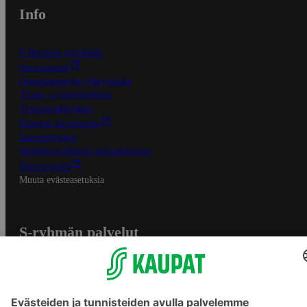
Info
S-Business yrityksille
Oiva-raportit
Osuuskauppojen yhteystiedot
Tilaus- ja toimitusehdot
Tietosuojakäytäntö
Palvelun käyttöehdot
Saavutettavuus
Mobiilisovelluksen saavutettavuus
Mainostajalle
Muuta evästeasetuksia
S-ryhmän palvelut
S-ryhmä
Asiakasomistajuus
Yhteishyvä Ruoka -sovellus