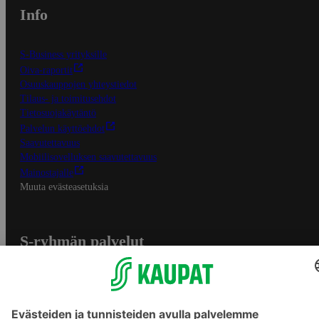
Info
S-Business yrityksille
Oiva-raportit
Osuuskauppojen yhteystiedot
Tilaus- ja toimitusehdot
Tietosuojakäytäntö
Palvelun käyttöehdot
Saavutettavuus
Mobiilisovelluksen saavutettavuus
Mainostajalle
Muuta evästeasetuksia
S-ryhmän palvelut
S-ryhmä
Asiakasomistajuus
Yhteishyvä Ruoka -sovellus