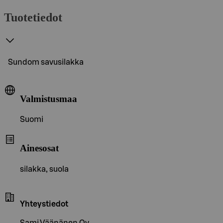
Tuotetiedot
Sundom savusilakka
Valmistusmaa
Suomi
Ainesosat
silakka, suola
Yhteystiedot
Sami Väänänen Oy