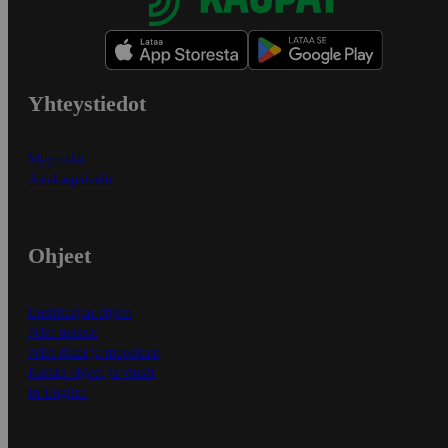
Yhteystiedot
Myymälät
Asiakaspalvelu
Ohjeet
Ensitilaajan ohjeet
Näin maksat
Näin tilaat ja muokkaat
Kaikki ohjeet ja vinkit
In English