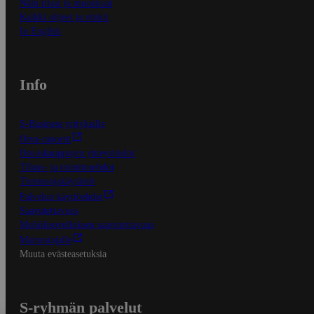
Näin tilaat ja muokkaat
Kaikki ohjeet ja vinkit
In English
Info
S-Business yrityksille
Oiva-raportit
Osuuskauppojen yhteystiedot
Tilaus- ja toimitusehdot
Tietosuojakäytäntö
Palvelun käyttöehdot
Saavutettavuus
Mobiilisovelluksen saavutettavuus
Mainostajalle
Muuta evästeasetuksia
S-ryhmän palvelut