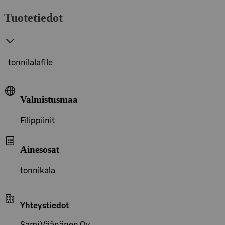
Tuotetiedot
tonnilalafile
Valmistusmaa
Filippiinit
Ainesosat
tonnikala
Yhteystiedot
Sami Väänänen Oy