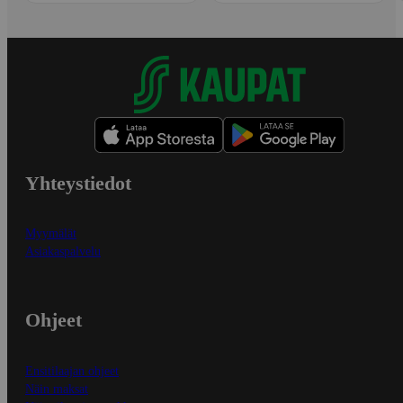
Yhteystiedot
Myymälät
Asiakaspalvelu
Ohjeet
Ensitilaajan ohjeet
Näin maksat