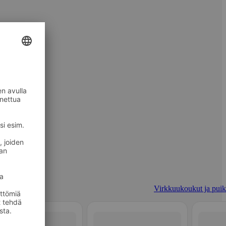
Virkkuukoukut ja puik