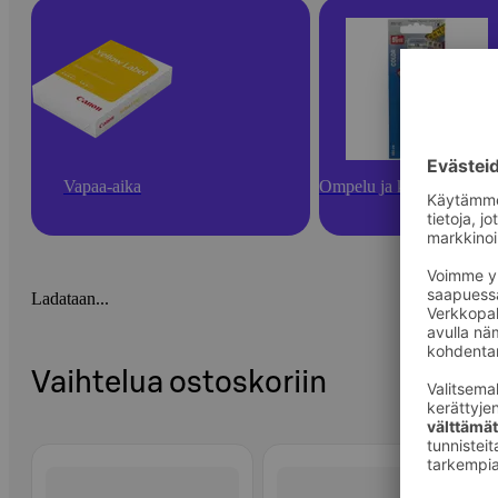
Vapaa-aika
Ompelu ja käsityötarvikk
Ladataan...
Vaihtelua ostoskoriin
Ohita listaus