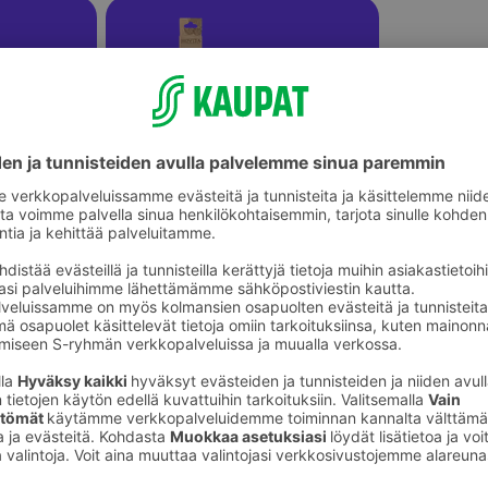
eet
Virkkuukoukut ja puikot