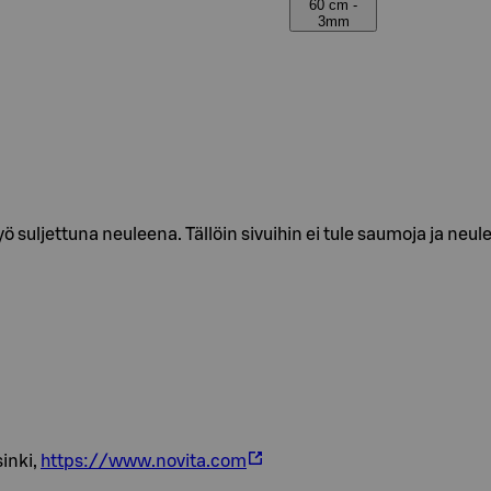
60 cm -
3mm
 suljettuna neuleena. Tällöin sivuihin ei tule saumoja ja neule
inki,
https://www.novita.com