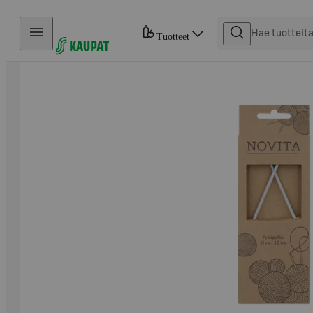
Hyppää sisältöön
Tuotteet