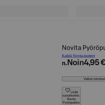
Novita Pyöröp
Kaikki Novita-tuotteet
Noin
4,95 
n.
Valitse toimitu
Lisää
suosikkeihin,
Novita
Pyöröpuikko