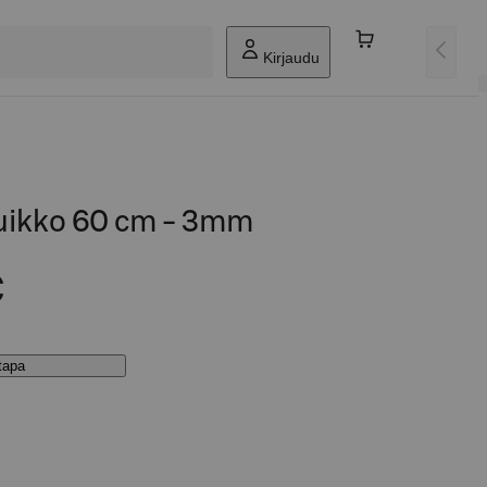
Kirjaudu
uikko 60 cm - 3mm
€
stapa