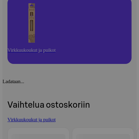
Virkkuukoukut ja puikot
Ladataan...
Vaihtelua ostoskoriin
Virkkuukoukut ja puikot
Ohita listaus