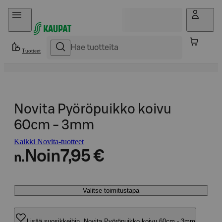
Hyppää sisältöön
Tuotteet
Novita Pyöröpuikko koivu
60cm - 3mm
Kaikki Novita-tuotteet
Noin
7,95 €
n.
Valitse toimitustapa
Lisää suosikkeihin, Novita Pyöröpuikko koivu 60cm - 3mm