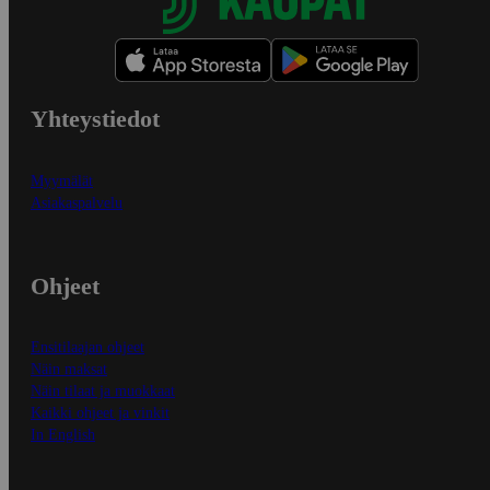
Yhteystiedot
Myymälät
Asiakaspalvelu
Ohjeet
Ensitilaajan ohjeet
Näin maksat
Näin tilaat ja muokkaat
Kaikki ohjeet ja vinkit
In English