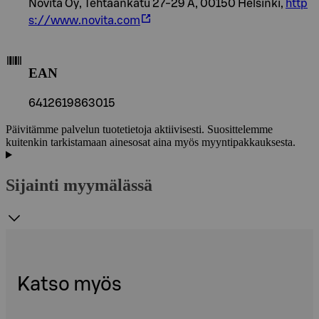
Novita Oy, Tehtaankatu 27-29 A, 00150 Helsinki,
http
s://www.novita.com
EAN
6412619863015
Päivitämme palvelun tuotetietoja aktiivisesti. Suosittelemme
kuitenkin tarkistamaan ainesosat aina myös myyntipakkauksesta.
Sijainti myymälässä
Katso myös