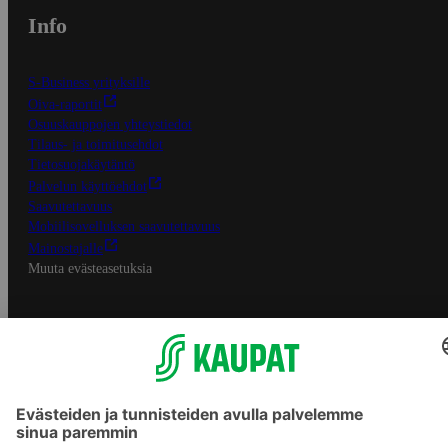
Info
S-Business yrityksille
Oiva-raportit
Osuuskauppojen yhteystiedot
Tilaus- ja toimitusehdot
Tietosuojakäytäntö
Palvelun käyttöehdot
Saavutettavuus
Mobiilisovelluksen saavutettavuus
Mainostajalle
Muuta evästeasetuksia
S-ryhmän palvelut
S-ryhmä
Asiakasomistajuus
Yhteishyvä Ruoka -sovellus