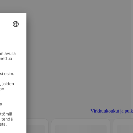
Virkkuukoukut ja puik