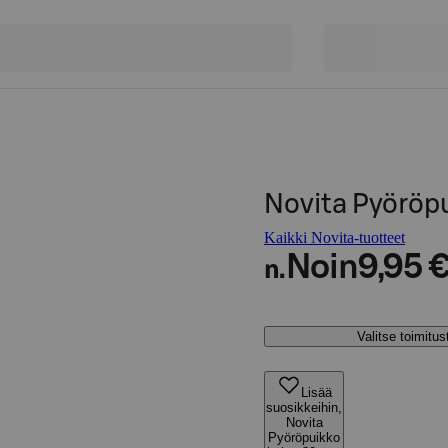
Novita Pyöröp
Kaikki Novita-tuotteet
Noin
9,95 
n.
Valitse toimitu
Lisää
suosikkeihin,
Novita
Pyöröpuikko