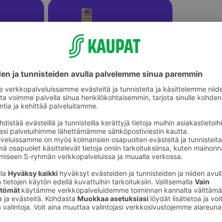
eet
Virkkuukoukut ja puikot