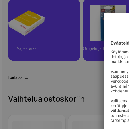
Vapaa-aika
Ompelu ja käsityötarvikk
Ladataan...
Vaihtelua ostoskoriin
Ohita listaus