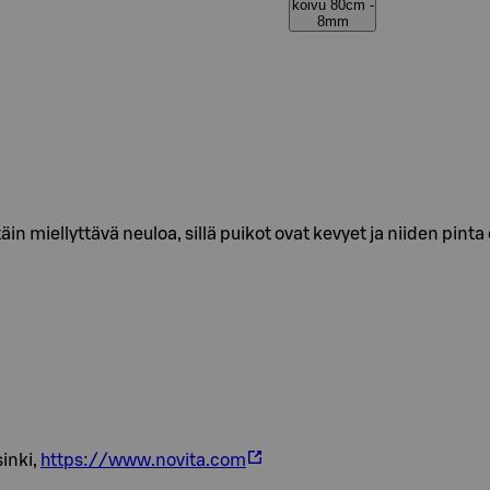
koivu 80cm -
8mm
äin miellyttävä neuloa, sillä puikot ovat kevyet ja niiden pinta
inki,
https://www.novita.com