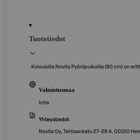
Tuotetiedot
Koivuisilla Novita Pyöröpuikoilla (80 cm) on eritt
Valmistusmaa
Intia
Yhteystiedot
Novita Oy, Tehtaankatu 27-29 A, 00150 Hels