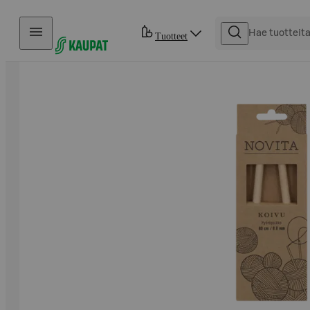
Hyppää sisältöön
Tuotteet