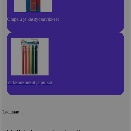
Ompelu ja käsityötarvikkeet
Virkkuukoukut ja puikot
Ladataan...