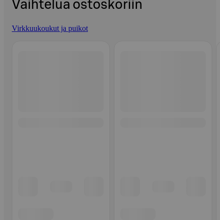
Vaihtelua ostoskoriin
Virkkuukoukut ja puikot
Ohita listaus