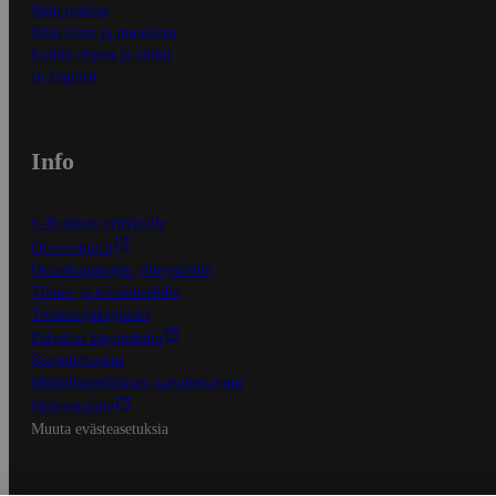
Näin maksat
Näin tilaat ja muokkaat
Kaikki ohjeet ja vinkit
In English
Info
S-Business yrityksille
Oiva-raportit
Osuuskauppojen yhteystiedot
Tilaus- ja toimitusehdot
Tietosuojakäytäntö
Palvelun käyttöehdot
Saavutettavuus
Mobiilisovelluksen saavutettavuus
Mainostajalle
Muuta evästeasetuksia