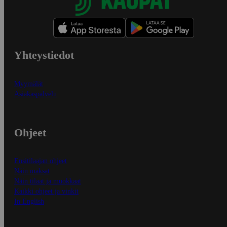
Yhteystiedot
Myymälät
Asiakaspalvelu
Ohjeet
Ensitilaajan ohjeet
Näin maksat
Näin tilaat ja muokkaat
Kaikki ohjeet ja vinkit
In English