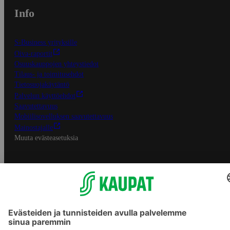
Info
S-Business yrityksille
Oiva-raportit
Osuuskauppojen yhteystiedot
Tilaus- ja toimitusehdot
Tietosuojakäytäntö
Palvelun käyttöehdot
Saavutettavuus
Mobiilisovelluksen saavutettavuus
Mainostajalle
Muuta evästeasetuksia
S-ryhmän palvelut
S-ryhmä
Asiakasomistajuus
Yhteishyvä Ruoka -sovellus