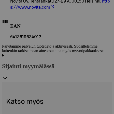
Novita Oy, Tehtaankatu 27-29 A, 00150 Helsinki,
http
s://www.novita.com
EAN
6412619624012
Päivitämme palvelun tuotetietoja aktiivisesti. Suosittelemme
kuitenkin tarkistamaan ainesosat aina myös myyntipakkauksesta.
Sijainti myymälässä
Katso myös