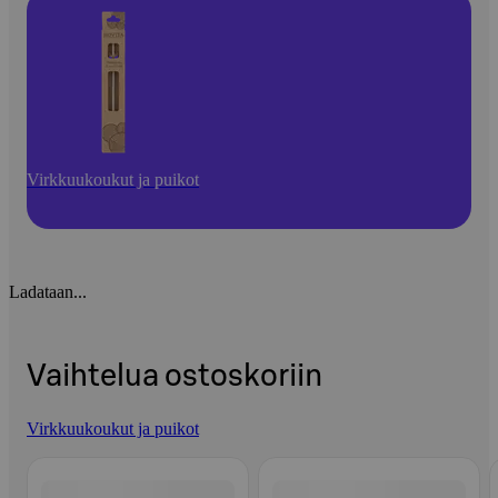
Virkkuukoukut ja puikot
Ladataan...
Vaihtelua ostoskoriin
Virkkuukoukut ja puikot
Ohita listaus