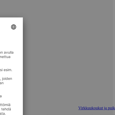
Virkkuukoukut ja puik