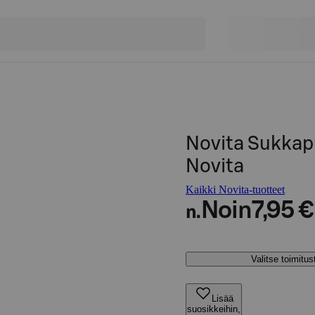
Novita Sukkap
Novita
Kaikki Novita-tuotteet
Noin
7,95 €
n.
Valitse toimitu
Lisää
suosikkeihin,