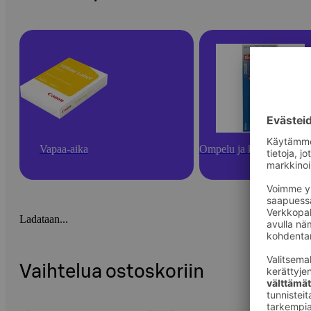
Vapaa-aika
Ompelu ja käsityötarvikk
Ladataan...
Vaihtelua ostoskoriin
Ohita listaus