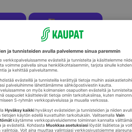
eet
Virkkuukoukut ja puikot