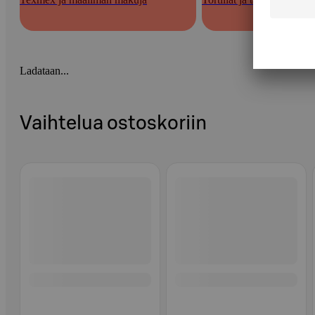
Ladataan...
Vaihtelua ostoskoriin
Ohita listaus