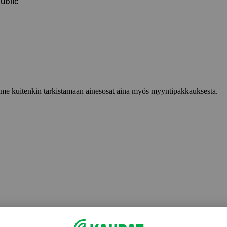
ublic
lemme kuitenkin tarkistamaan ainesosat aina myös myyntipakkauksesta.