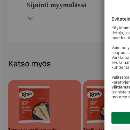
Sijainti myymälässä
Katso myös
Texmex ja maailman makuja
Tortillat ja tacokuoret