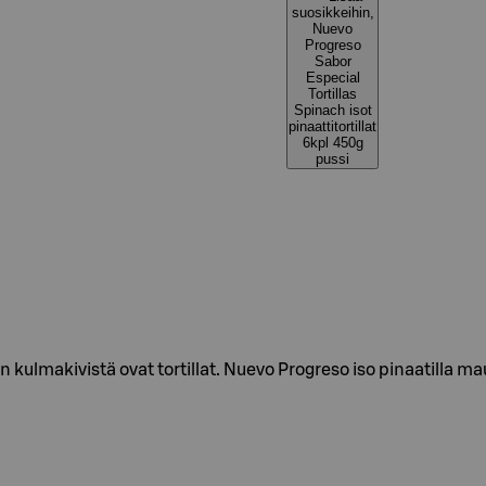
suosikkeihin,
Nuevo
Progreso
Sabor
Especial
Tortillas
Spinach isot
pinaattitortillat
6kpl 450g
pussi
n kulmakivistä ovat tortillat. Nuevo Progreso iso pinaatilla ma