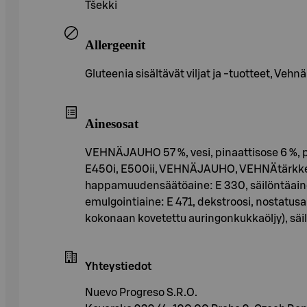
Tšekki
Allergeenit
Gluteenia sisältävät viljat ja -tuotteet, Vehnä
Ainesosat
VEHNÄJAUHO 57 %, vesi, pinaattisose 6 %, pa
E450i, E500ii, VEHNÄJAUHO, VEHNÄtärkkelys, r
happamuudensäätöaine: E 330, säilöntäaine:
emulgointiaine: E 471, dekstroosi, nostatusa
kokonaan kovetettu auringonkukkaöljy), säi
Yhteystiedot
Nuevo Progreso S.R.O.