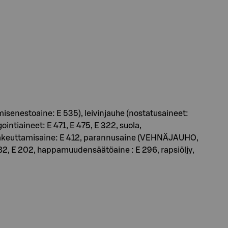
isenestoaine: E 535), leivinjauhe (nostatusaineet:
intiaineet: E 471, E 475, E 322, suola,
2, sakeuttamisaine: E 412, parannusaine (VEHNÄJAUHO,
 282, E 202, happamuudensäätöaine : E 296, rapsiöljy,