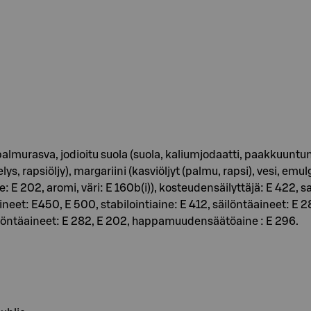
lmurasva, jodioitu suola (suola, kaliumjodaatti, paakkuuntum
apsiöljy), margariini (kasviöljyt (palmu, rapsi), vesi, emulgo
 E 202, aromi, väri: E 160b(i)), kosteudensäilyttäjä: E 42
ineet: E450, E 500, stabilointiaine: E 412, säilöntäaineet: E
löntäaineet: E 282, E 202, happamuudensäätöaine : E 296.