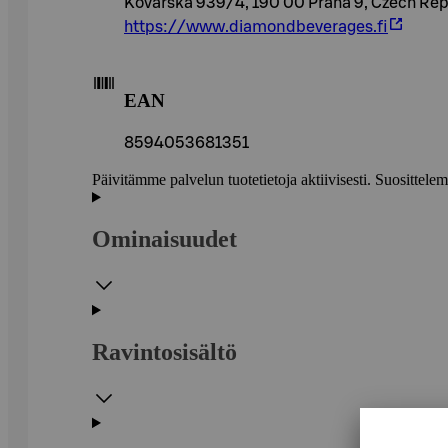
Kovarska 939/4, 190 00 Praha 9, Czech Rep
https://www.diamondbeverages.fi
EAN
8594053681351
Päivitämme palvelun tuotetietoja aktiivisesti. Suositte
Ominaisuudet
Ravintosisältö