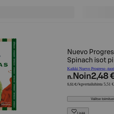
Nuevo Progreso
Spinach isot pi
Kaikki Nuevo Progreso -tuot
Noin
2,48 
n.
vertailuhinta 5,51 
5,51 €/kg
Valitse toimitu
Lisää