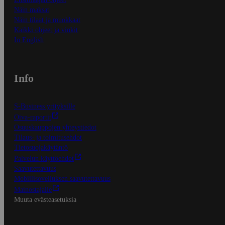
Näin maksat
Näin tilaat ja muokkaat
Kaikki ohjeet ja vinkit
In English
Info
S-Business yrityksille
Oiva-raportit
Osuuskauppojen yhteystiedot
Tilaus- ja toimitusehdot
Tietosuojakäytäntö
Palvelun käyttöehdot
Saavutettavuus
Mobiilisovelluksen saavutettavuus
Mainostajalle
Muuta evästeasetuksia