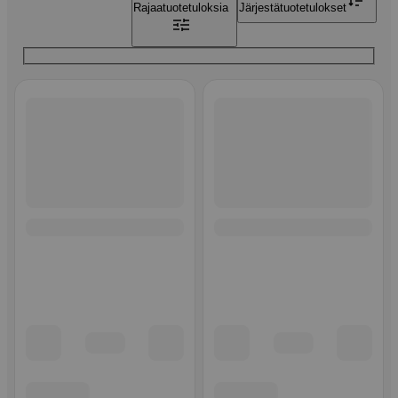
Rajaa
tuotetuloksia
Järjestä
tuotetulokset