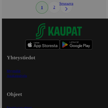
Seuraava
2
1
Yhteystiedot
Myymälät
Asiakaspalvelu
Ohjeet
Ensitilaajan ohjeet