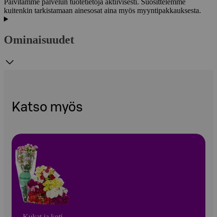
Päivitämme palvelun tuotetietoja aktiivisesti. Suosittelemme
kuitenkin tarkistamaan ainesosat aina myös myyntipakkauksesta.
Ominaisuudet
Katso myös
Kukat ja koti