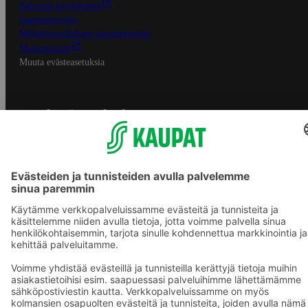
Palvelun käyttöehdot
Saavutettavuus
Mobiilisovelluksen saavutettavuus
Mainostajalle
Muuta evästeasetuksia
S-ryhmän palvelut
S-ryhmä
Asiakasomistajuus
Yhteishyvä Ruoka -sovellus
S-ostoslista -sovellus
Prisma.fi
Sokos.fi
S-Pankki
Yhteishyvä
Sokos Hotels
Raflaamo