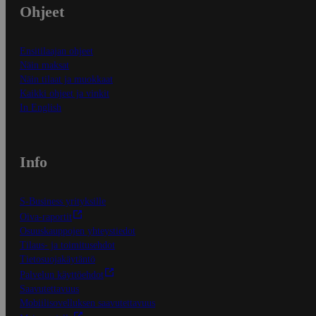
Ohjeet
Ensitilaajan ohjeet
Näin maksat
Näin tilaat ja muokkaat
Kaikki ohjeet ja vinkit
In English
Info
S-Business yrityksille
Oiva-raportit
Osuuskauppojen yhteystiedot
Tilaus- ja toimitusehdot
Tietosuojakäytäntö
Palvelun käyttöehdot
Saavutettavuus
Mobiilisovelluksen saavutettavuus