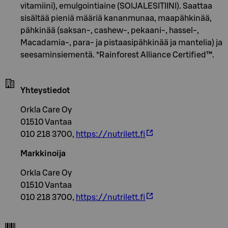
vitamiini), emulgointiaine (SOIJALESITIINI). Saattaa
sisältää pieniä määriä kananmunaa, maapähkinää,
pähkinää (saksan-, cashew-, pekaani-, hassel-,
Macadamia-, para- ja pistaasipähkinää ja mantelia) ja
seesaminsiementä. *Rainforest Alliance Certified™.
Yhteystiedot
Orkla Care Oy
01510 Vantaa
010 218 3700,
https://nutrilett.fi
Markkinoija
Orkla Care Oy
01510 Vantaa
010 218 3700,
https://nutrilett.fi