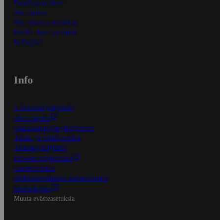
Ensitilaajan ohjeet
Näin maksat
Näin tilaat ja muokkaat
Kaikki ohjeet ja vinkit
In English
Info
S-Business yrityksille
Oiva-raportit
Osuuskauppojen yhteystiedot
Tilaus- ja toimitusehdot
Tietosuojakäytäntö
Palvelun käyttöehdot
Saavutettavuus
Mobiilisovelluksen saavutettavuus
Mainostajalle
Muuta evästeasetuksia