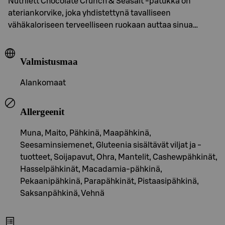
Nutrilett Chocolate Crunch & Seasalt -patukka on
ateriankorvike, joka yhdistettynä tavalliseen
vähäkaloriseen terveelliseen ruokaan auttaa sinua…
Valmistusmaa
Alankomaat
Allergeenit
Muna, Maito, Pähkinä, Maapähkinä,
Seesaminsiemenet, Gluteenia sisältävät viljat ja -
tuotteet, Soijapavut, Ohra, Mantelit, Cashewpähkinät,
Hasselpähkinät, Macadamia-pähkinä,
Pekaanipähkinä, Parapähkinät, Pistaasipähkinä,
Saksanpähkinä, Vehnä