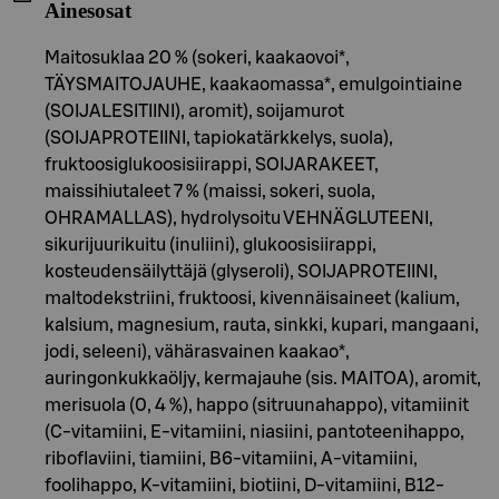
Ainesosat
Maitosuklaa 20 % (sokeri, kaakaovoi*,
TÄYSMAITOJAUHE, kaakaomassa*, emulgointiaine
(SOIJALESITIINI), aromit), soijamurot
(SOIJAPROTEIINI, tapiokatärkkelys, suola),
fruktoosiglukoosisiirappi, SOIJARAKEET,
maissihiutaleet 7 % (maissi, sokeri, suola,
OHRAMALLAS), hydrolysoitu VEHNÄGLUTEENI,
sikurijuurikuitu (inuliini), glukoosisiirappi,
kosteudensäilyttäjä (glyseroli), SOIJAPROTEIINI,
maltodekstriini, fruktoosi, kivennäisaineet (kalium,
kalsium, magnesium, rauta, sinkki, kupari, mangaani,
jodi, seleeni), vähärasvainen kaakao*,
auringonkukkaöljy, kermajauhe (sis. MAITOA), aromit,
merisuola (0, 4 %), happo (sitruunahappo), vitamiinit
(C-vitamiini, E-vitamiini, niasiini, pantoteenihappo,
riboflaviini, tiamiini, B6-vitamiini, A-vitamiini,
foolihappo, K-vitamiini, biotiini, D-vitamiini, B12-