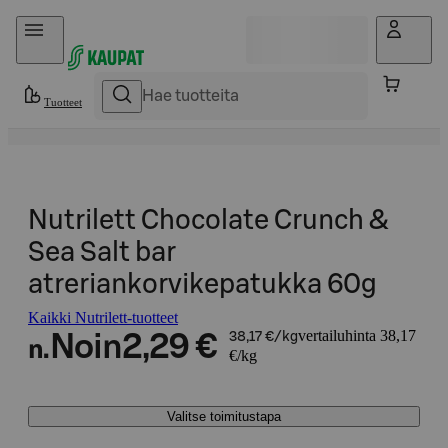
Hyppää sisältöön
Tuotteet
Nutrilett Chocolate Crunch &
Sea Salt bar
atreriankorvikepatukka 60g
Kaikki Nutrilett-tuotteet
vertailuhinta 38,17
Noin
2,29 €
38,17 €/kg
n.
€/kg
Valitse toimitustapa