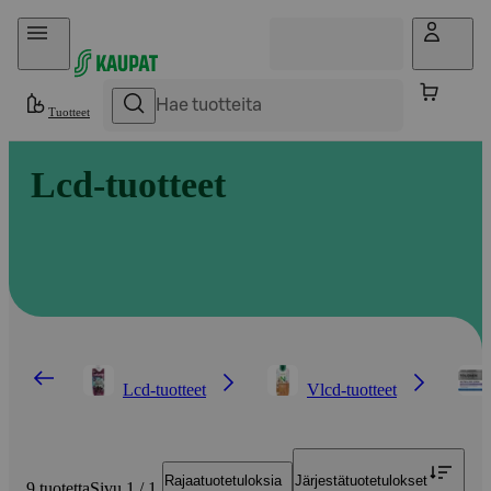
Hyppää sisältöön
Tuotteet
Lcd-tuotteet
Lcd-tuotteet
Vlcd-tuotteet
Rajaa
tuotetuloksia
Järjestä
tuotetulokset
9 tuotetta
Sivu 1 / 1