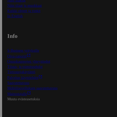
Näin maksat
Näin tilaat ja muokkaat
Kaikki ohjeet ja vinkit
In English
Info
S-Business yrityksille
Oiva-raportit
Osuuskauppojen yhteystiedot
Tilaus- ja toimitusehdot
Tietosuojakäytäntö
Palvelun käyttöehdot
Saavutettavuus
Mobiilisovelluksen saavutettavuus
Mainostajalle
Muuta evästeasetuksia