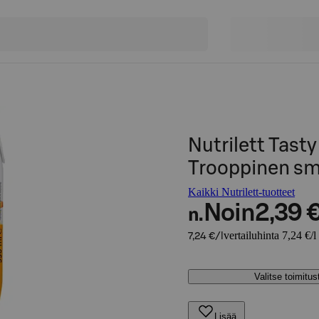
Nutrilett Tast
Trooppinen sm
Kaikki Nutrilett-tuotteet
Noin
2,39 
n.
vertailuhinta 7,24 €/l
7,24 €/l
Valitse toimitu
Lisää