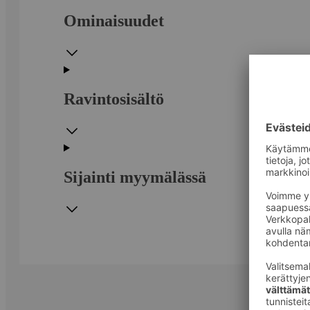
Ominaisuudet
Ravintosisältö
Sijainti myymälässä