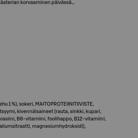
pääaterian korvaaminen päivässä…
hu 1 %), sokeri, MAITOPROTEIINITIIVISTE,
tsyymi, kivennäisaineet (rauta, sinkki, kupari,
 niasiini, B6-vitamiini, foolihappo, B12-vitamiini,
aliumsitraatti, magnesiumhydroksidi),