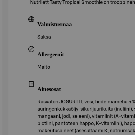
Nutrilett Tasty Tropical Smoothie on trooppin
Valmistusmaa
Saksa
Allergeenit
Maito
Ainesosat
Rasvaton JOGURTTI, vesi, hedelmämehu 5 % t
auringonkukkaöljy, sikurijuurikuitu (inuliini)
mangaani, jodi, seleeni), vitamiinit (A-vitamii
biotiini, pantoteenihappo, K-vitamiini), h
makeutusaineet (asesulfaami K, natriumsakarii