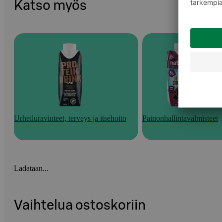
Katso myös
Urheiluravinteet, terveys ja itsehoito
Painonhallintavalmisteet
Ladataan...
Vaihtelua ostoskoriin