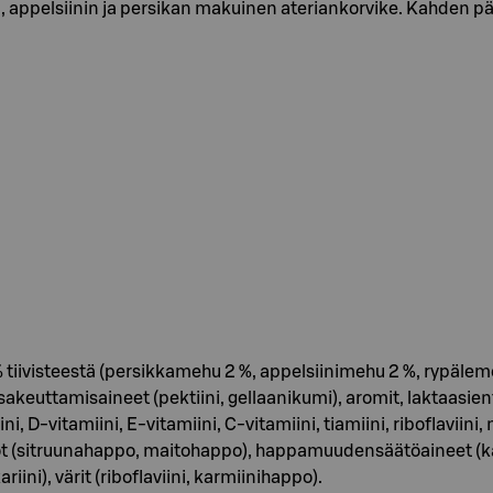
en, appelsiinin ja persikan makuinen ateriankorvike. Kahden 
iivisteestä (persikkamehu 2 %, appelsiinimehu 2 %, rypäleme
, sakeuttamisaineet (pektiini, gellaanikumi), aromit, laktaasien
ni, D-vitamiini, E-vitamiini, C-vitamiini, tiamiini, riboflaviini,
apot (sitruunahappo, maitohappo), happamuudensäätöaineet (k
ni), värit (riboflaviini, karmiinihappo).