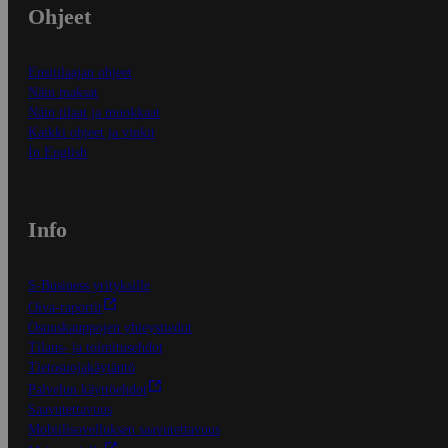
Ohjeet
Ensitilaajan ohjeet
Näin maksat
Näin tilaat ja muokkaat
Kaikki ohjeet ja vinkit
In English
Info
S-Business yrityksille
Oiva-raportit
Osuuskauppojen yhteystiedot
Tilaus- ja toimitusehdot
Tietosuojakäytäntö
Palvelun käyttöehdot
Saavutettavuus
Mobiilisovelluksen saavutettavuus