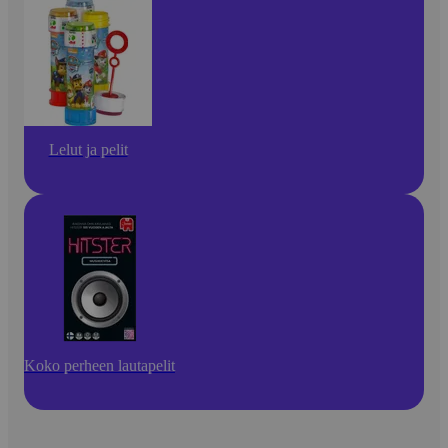
Lelut ja pelit
Koko perheen lautapelit