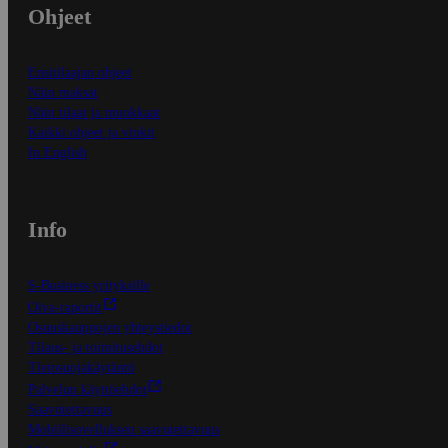
Ohjeet
Ensitilaajan ohjeet
Näin maksat
Näin tilaat ja muokkaat
Kaikki ohjeet ja vinkit
In English
Info
S-Business yrityksille
Oiva-raportit
Osuuskauppojen yhteystiedot
Tilaus- ja toimitusehdot
Tietosuojakäytäntö
Palvelun käyttöehdot
Saavutettavuus
Mobiilisovelluksen saavutettavuus