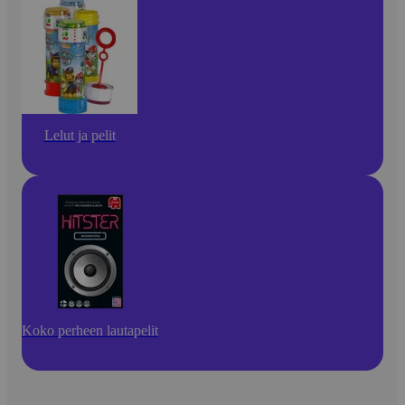
Lelut ja pelit
Koko perheen lautapelit