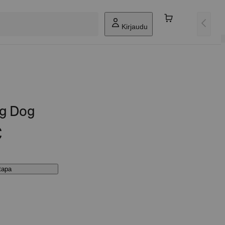
Kirjaudu
g Dog
€
stapa