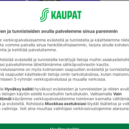
Koko perheen lautapelit