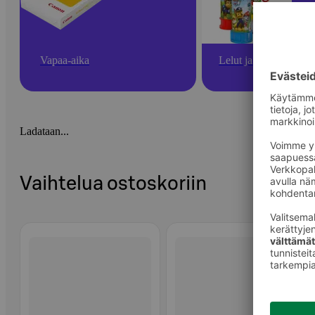
Vapaa-aika
Lelut ja pelit
Ladataan...
Vaihtelua ostoskoriin
Ohita listaus