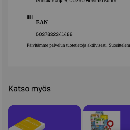
Ruosilankuja 6, 00390 Helsinki Suomi
EAN
5037832341488
Päivitämme palvelun tuotetietoja aktiivisesti. Suositte
Katso myös