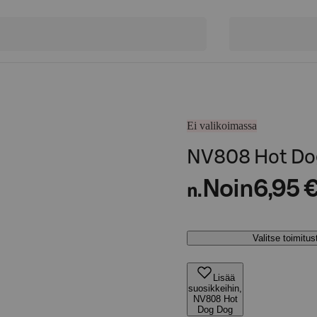
Ei valikoimassa
NV808 Hot Do
Noin
6,95 
n.
Valitse toimitu
Lisää
suosikkeihin,
NV808 Hot
Dog Dog