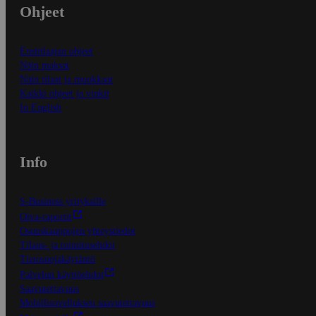
Ohjeet
Ensitilaajan ohjeet
Näin maksat
Näin tilaat ja muokkaat
Kaikki ohjeet ja vinkit
In English
Info
S-Business yrityksille
Oiva-raportit
Osuuskauppojen yhteystiedot
Tilaus- ja toimitusehdot
Tietosuojakäytäntö
Palvelun käyttöehdot
Saavutettavuus
Mobiilisovelluksen saavutettavuus