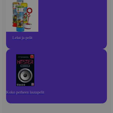
Lelut ja pelit
Koko perheen lautapelit