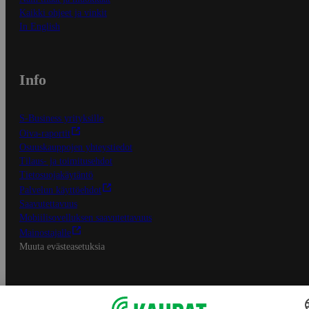
Kaikki ohjeet ja vinkit
In English
Info
S-Business yrityksille
Oiva-raportit
Osuuskauppojen yhteystiedot
Tilaus- ja toimitusehdot
Tietosuojakäytäntö
Palvelun käyttöehdot
Saavutettavuus
Mobiilisovelluksen saavutettavuus
Mainostajalle
Muuta evästeasetuksia
S-ryhmän palvelut