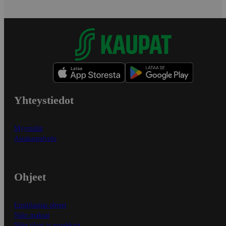
Yhteystiedot
Myymälät
Asiakaspalvelu
Ohjeet
Ensitilaajan ohjeet
Näin maksat
Näin tilaat ja muokkaat