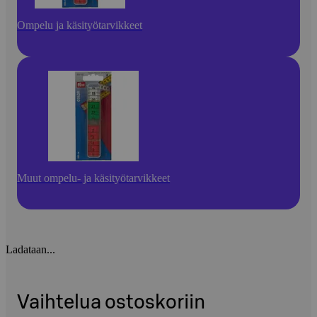
Ompelu ja käsityötarvikkeet
Muut ompelu- ja käsityötarvikkeet
Ladataan...
Vaihtelua ostoskoriin