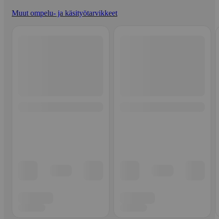
Muut ompelu- ja käsityötarvikkeet
Ohita listaus