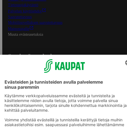
Tietosuojakäytäntö
Palvelun käyttöehdot
Saavutettavuus
Mobiilisovelluksen saavutettavuus
Mainostajalle
Muuta evästeasetuksia
S-ryhmän palvelut
S-ryhmä
Asiakasomistajuus
Yhteishyvä Ruoka -sovellus
S-ostoslista -sovellus
Prisma.fi
Sokos.fi
S-Pankki
Yhteishyvä
Sokos Hotels