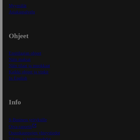
Myymälät
Asiakaspalvelu
Ohjeet
Ensitilaajan ohjeet
Näin maksat
Näin tilaat ja muokkaat
Kaikki ohjeet ja vinkit
In English
Info
S-Business yrityksille
Oiva-raportit
Osuuskauppojen yhteystiedot
Tilaus- ja toimitusehdot