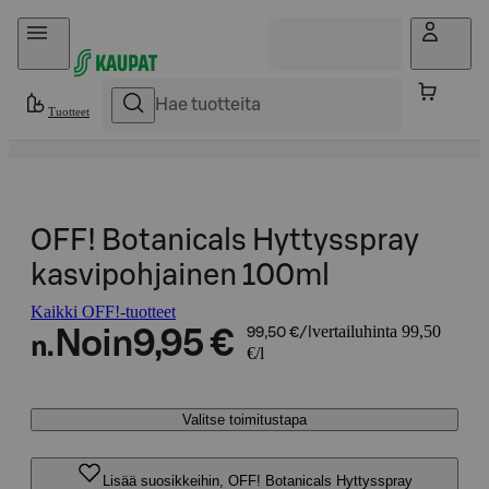
Hyppää sisältöön
Tuotteet
OFF! Botanicals Hyttysspray
kasvipohjainen 100ml
Kaikki OFF!-tuotteet
vertailuhinta 99,50
Noin
9,95 €
99,50 €/l
n.
€/l
Valitse toimitustapa
Lisää suosikkeihin, OFF! Botanicals Hyttysspray