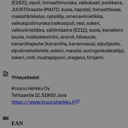
(E262)), sipuli, tomaattimurska, valkokaali, porkkana,
JUUSTOraaste (MAITO, suola, hapate), tomaattisose,
maissitärkkelys, rypsiöljy, omenaviinietikka,
valkosipulimurska (valkosipuli, vesi, sokeri,
valkoviinietikka, säilöntäaine (E211)), suola, kanaliemi
(suola, maltodekstriini, aromit, hiivauute,
kananlihajauhe (kananliha, kananrasva), sipulijauhe,
sipulimehutiiviste, sokeri, mauste, auringonkukkaöljy),
sokeri, chili, mustapippuri, oregano, timjami.
Yhteystiedot
Kruunu Herkku Oy
Tehtaantie 12, 51900 Juva
https://www.kruunuherkku.fi
EAN