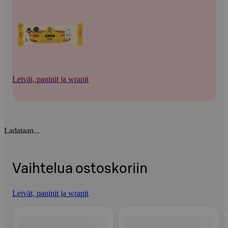
Leivät, paninit ja wrapit
Ladataan...
Vaihtelua ostoskoriin
Leivät, paninit ja wrapit
Ohita listaus