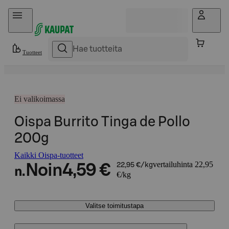
Hyppää sisältöön
Tuotteet
Ei valikoimassa
Oispa Burrito Tinga de Pollo
200g
Kaikki Oispa-tuotteet
vertailuhinta 22,95
Noin
4,59 €
22,95 €/kg
n.
€/kg
Valitse toimitustapa