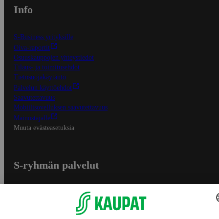
Info
S-Business yrityksille
Oiva-raportit
Osuuskauppojen yhteystiedot
Tilaus- ja toimitusehdot
Tietosuojakäytäntö
Palvelun käyttöehdot
Saavutettavuus
Mobiilisovelluksen saavutettavuus
Mainostajalle
Muuta evästeasetuksia
S-ryhmän palvelut
S-ryhmä
Asiakasomistajuus
Yhteishyvä Ruoka -sovellus