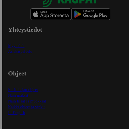
Yhteystiedot
Myymälät
Asiakaspalvelu
Ohjeet
Ensitilaajan ohjeet
Näin maksat
Näin tilaat ja muokkaat
Kaikki ohjeet ja vinkit
In English