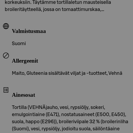
korkeuksiin. Täytämme tortillaletun mausteisella
broileritäytteellä, jossa on tomaattimurskaa,…
Valmistusmaa
Suomi
Allergeenit
Maito, Gluteenia sisältävät viljat ja -tuotteet, Vehnä
Ainesosat
Tortilla (VEHNÄjauho, vesi, rypsiöljy, sokeri,
emulgointiaine (E471), nostatusaineet (E500, E450),
suola, happo (E296)), broileriviipale 32 % (broilerinliha
(Suomi), vesi, rypsiöljy, jodioitu suola, säilöntäaine