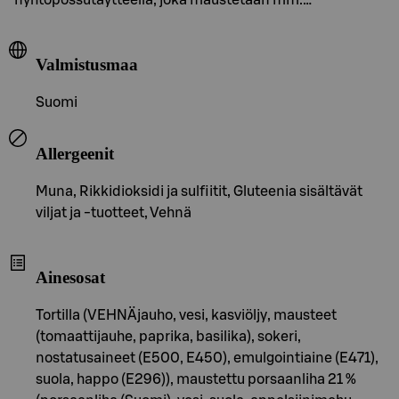
Valmistusmaa
Suomi
Allergeenit
Muna, Rikkidioksidi ja sulfiitit, Gluteenia sisältävät
viljat ja -tuotteet, Vehnä
Ainesosat
Tortilla (VEHNÄjauho, vesi, kasviöljy, mausteet
(tomaattijauhe, paprika, basilika), sokeri,
nostatusaineet (E500, E450), emulgointiaine (E471),
suola, happo (E296)), maustettu porsaanliha 21 %