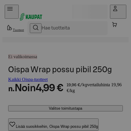
Hyppää sisältöön
Tuotteet
Ei valikoimassa
Oispa Wrap possu pibil 250g
Kaikki Oispa-tuotteet
vertailuhinta 19,96
Noin
4,99 €
19,96 €/kg
n.
€/kg
Valitse toimitustapa
Lisää suosikkeihin, Oispa Wrap possu pibil 250g