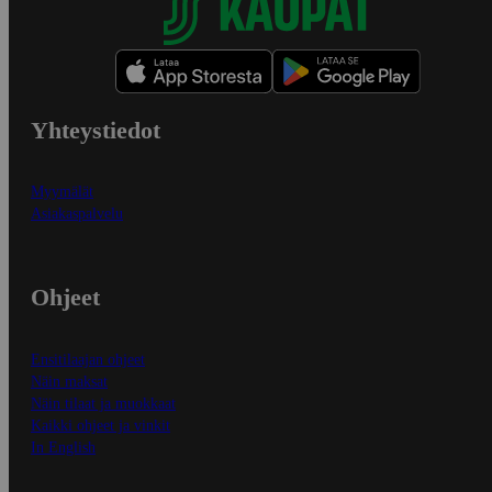
Yhteystiedot
Myymälät
Asiakaspalvelu
Ohjeet
Ensitilaajan ohjeet
Näin maksat
Näin tilaat ja muokkaat
Kaikki ohjeet ja vinkit
In English