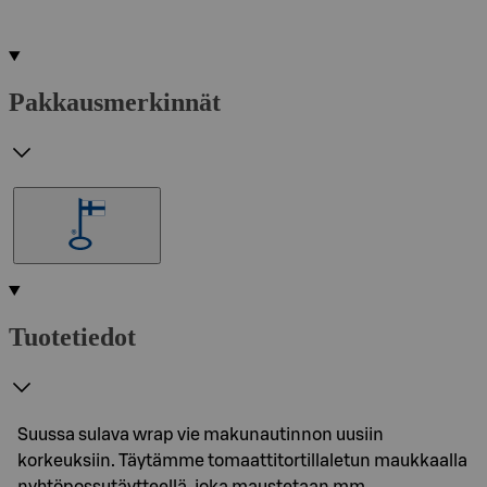
Pakkausmerkinnät
Tuotetiedot
Suussa sulava wrap vie makunautinnon uusiin
korkeuksiin. Täytämme tomaattitortillaletun maukkaalla
nyhtöpossutäytteellä, joka maustetaan mm.…