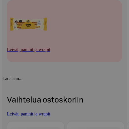
Leivät, paninit ja wrapit
Ladataan...
Vaihtelua ostoskoriin
Leivät, paninit ja wrapit
Ohita listaus