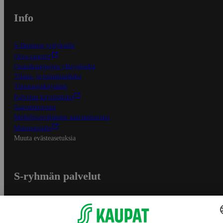
Info
S-Business yrityksille
Oiva-raportit
Osuuskauppojen yhteystiedot
Tilaus- ja toimitusehdot
Tietosuojakäytäntö
Palvelun käyttöehdot
Saavutettavuus
Mobiilisovelluksen saavutettavuus
Mainostajalle
Muuta evästeasetuksia
S-ryhmän palvelut
S-ryhmä
Asiakasomistajuus