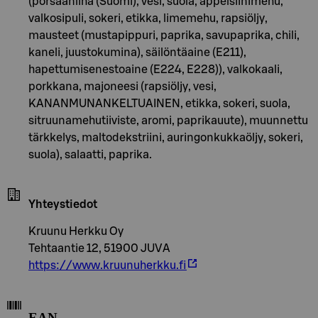
(porsaanliha (Suomi), vesi, suola, appelsiinimehu,
valkosipuli, sokeri, etikka, limemehu, rapsiöljy,
mausteet (mustapippuri, paprika, savupaprika, chili,
kaneli, juustokumina), säilöntäaine (E211),
hapettumisenestoaine (E224, E228)), valkokaali,
porkkana, majoneesi (rapsiöljy, vesi,
KANANMUNANKELTUAINEN, etikka, sokeri, suola,
sitruunamehutiiviste, aromi, paprikauute), muunnettu
tärkkelys, maltodekstriini, auringonkukkaöljy, sokeri,
suola), salaatti, paprika.
Yhteystiedot
Kruunu Herkku Oy
Tehtaantie 12, 51900 JUVA
https://www.kruunuherkku.fi
EAN