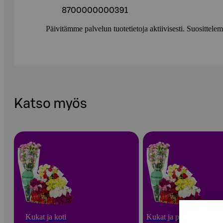
8700000000391
Päivitämme palvelun tuotetietoja aktiivisesti. Suositte
Katso myös
Kukat ja koti
Kukat ja puutarha