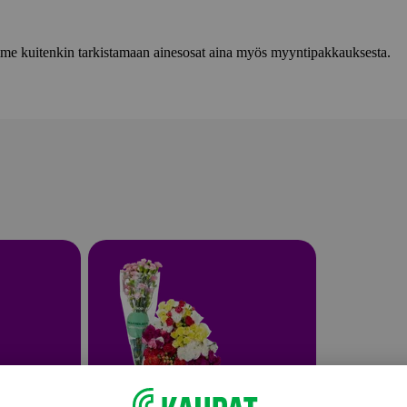
lemme kuitenkin tarkistamaan ainesosat aina myös myyntipakkauksesta.
Leikkokukat ja kukkakimput