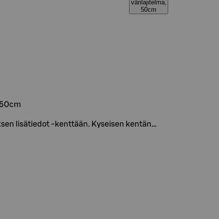
värilajitelma,
50cm
, 50cm
uksen lisätiedot -kenttään. Kyseisen kentän…