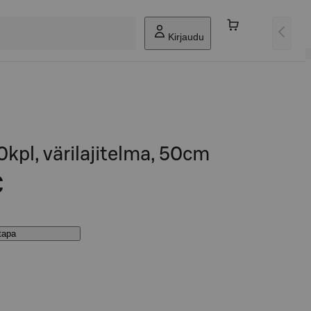
Kirjaudu
0kpl, värilajitelma, 50cm
€
stapa