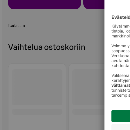
Ladataan...
Vaihtelua ostoskoriin
Ohita listaus