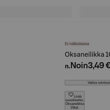
Ei valikoimassa
Oksaneilikka 1
Noin
3,49 
n.
Valitse toimitu
Lisää
suosikkeihin,
Oksaneilikka
10kpl,