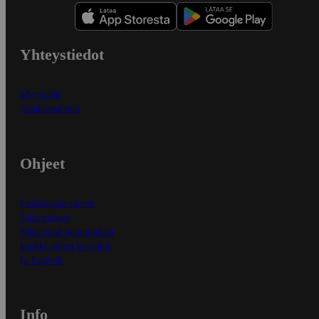
Yhteystiedot
Myymälät
Asiakaspalvelu
Ohjeet
Ensitilaajan ohjeet
Näin maksat
Näin tilaat ja muokkaat
Kaikki ohjeet ja vinkit
In English
Info