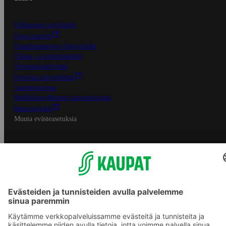
S-Business yrityksille
Oiva-raportit
Osuuskauppojen yhteystiedot
Tilaus- ja toimitusehdot
Tietosuojakäytäntö
Palvelun käyttöehdot
Saavutettavuus
Mobiilisovelluksen saavutettavuus
Mainostajalle
Muuta evästeasetuksia
S-ryhmän palvelut
S-ryhmä
Asiakasomistajuus
Yhteishyvä Ruoka -sovellus
S-ostoslista -sovellus