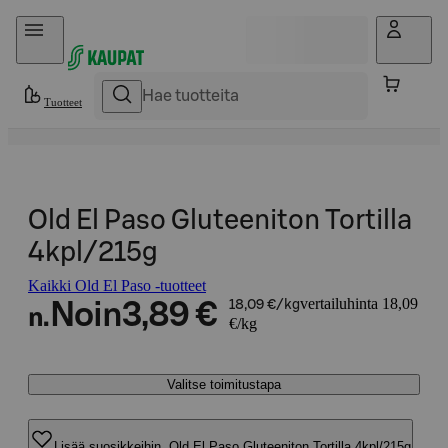
Hyppää sisältöön
Tuotteet
Old El Paso Gluteeniton Tortilla
4kpl/215g
Kaikki Old El Paso -tuotteet
vertailuhinta 18,09
Noin
3,89 €
18,09 €/kg
n.
€/kg
Valitse toimitustapa
Lisää suosikkeihin, Old El Paso Gluteeniton Tortilla 4kpl/215g