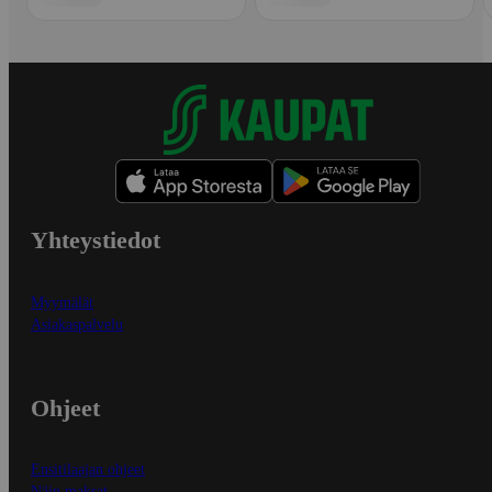
Yhteystiedot
Myymälät
Asiakaspalvelu
Ohjeet
Ensitilaajan ohjeet
Näin maksat