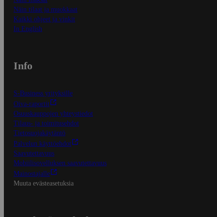
Näin tilaat ja muokkaat
Kaikki ohjeet ja vinkit
In English
Info
S-Business yrityksille
Oiva-raportit
Osuuskauppojen yhteystiedot
Tilaus- ja toimitusehdot
Tietosuojakäytäntö
Palvelun käyttöehdot
Saavutettavuus
Mobiilisovelluksen saavutettavuus
Mainostajalle
Muuta evästeasetuksia