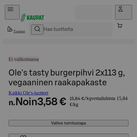
Hyppää sisältöön
Tuotteet
Ei valikoimassa
Ole's tasty burgerpihvi 2x113 g,
vegaaninen raakapakaste
Kaikki Ole's-tuotteet
vertailuhinta 15,84
Noin
3,58 €
15,84 €/kg
n.
€/kg
Valitse toimitustapa