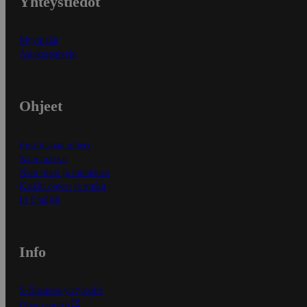
Yhteystiedot
Myymälät
Asiakaspalvelu
Ohjeet
Ensitilaajan ohjeet
Näin maksat
Näin tilaat ja muokkaat
Kaikki ohjeet ja vinkit
In English
Info
S-Business yrityksille
Oiva-raportit