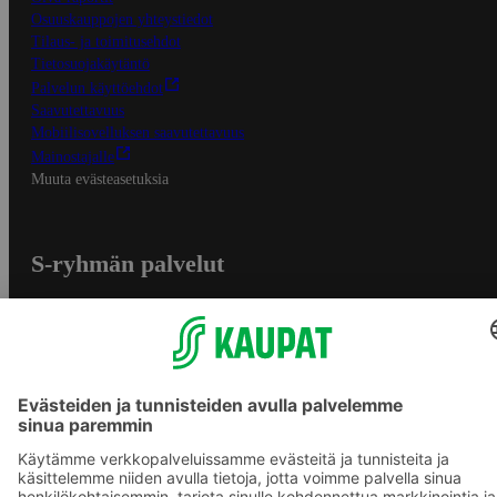
Osuuskauppojen yhteystiedot
Tilaus- ja toimitusehdot
Tietosuojakäytäntö
Palvelun käyttöehdot
Saavutettavuus
Mobiilisovelluksen saavutettavuus
Mainostajalle
Muuta evästeasetuksia
S-ryhmän palvelut
S-ryhmä
Asiakasomistajuus
Yhteishyvä Ruoka -sovellus
S-ostoslista -sovellus
Prisma.fi
Sokos.fi
S-Pankki