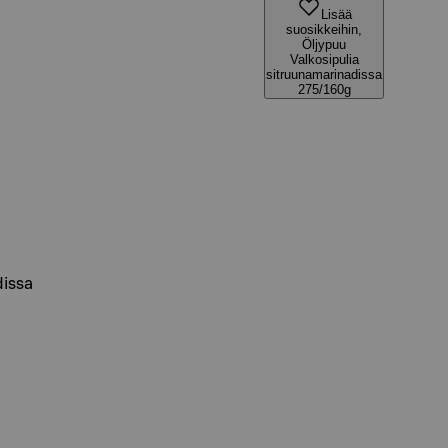
Lisää
suosikkeihin,
Öljypuu
Valkosipulia
sitruunamarinadissa
275/160g
dissa