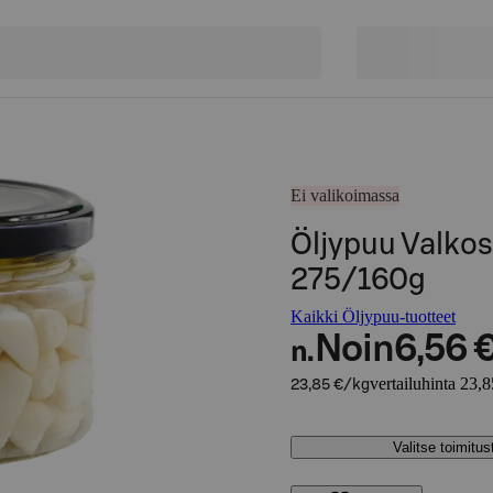
Ei valikoimassa
Öljypuu Valkos
275/160g
Kaikki Öljypuu-tuotteet
Noin
6,56 
n.
vertailuhinta 23,
23,85 €/kg
Valitse toimitu