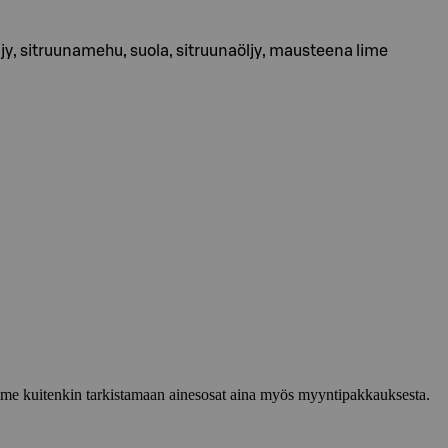
viöljy, sitruunamehu, suola, sitruunaöljy, mausteena lime
lemme kuitenkin tarkistamaan ainesosat aina myös myyntipakkauksesta.