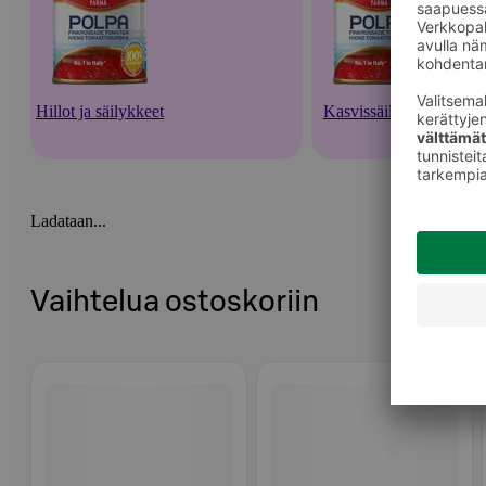
Hillot ja säilykkeet
Kasvissäilykkeet
Ladataan...
Vaihtelua ostoskoriin
Ohita listaus