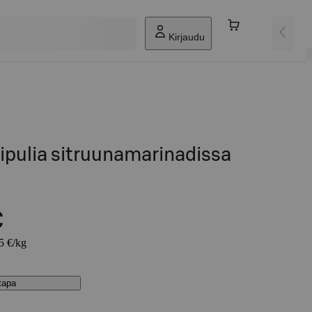
Kirjaudu
ipulia sitruunamarinadissa
€
85 €/kg
stapa