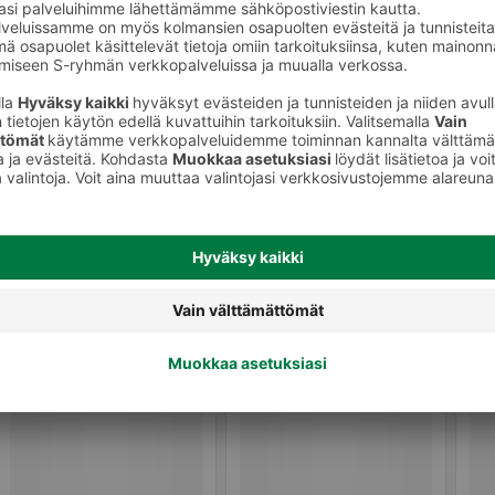
Muut vihannessäilykkeet