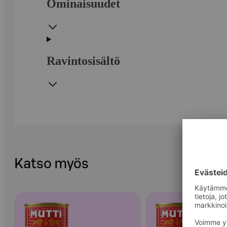
Ominaisuudet
Ravintosisältö
Katso myös