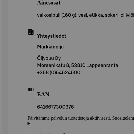
Ainesosat
valkosipuli (160 g), vesi, etikka, sokeri, olii
Yhteystiedot
Markkinoija
Öljypuu Oy
Moreenikatu 8, 53810 Lappeenranta
+358 (0)54524500
EAN
6416677300376
Päivitämme palvelun tuotetietoja aktiivisesti. Suositte