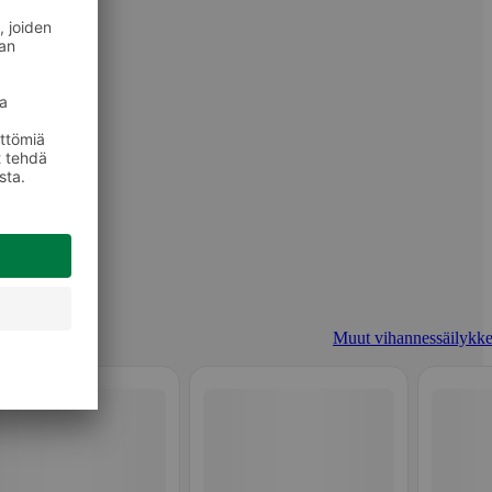
Muut vihannessäilykke