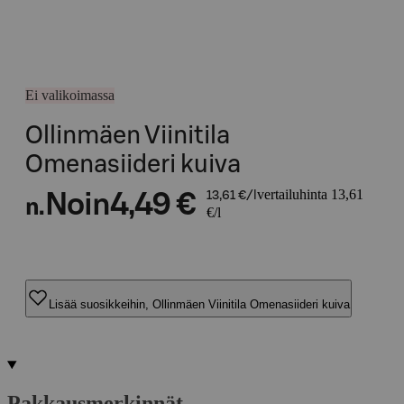
Ei valikoimassa
Ollinmäen Viinitila
Omenasiideri kuiva
vertailuhinta 13,61
Noin
4,49 €
13,61 €/l
n.
€/l
Lisää suosikkeihin, Ollinmäen Viinitila Omenasiideri kuiva
Pakkausmerkinnät