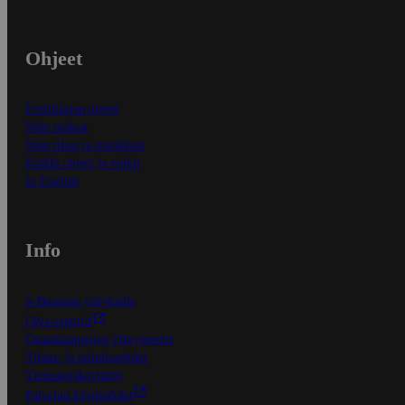
Ohjeet
Ensitilaajan ohjeet
Näin maksat
Näin tilaat ja muokkaat
Kaikki ohjeet ja vinkit
In English
Info
S-Business yrityksille
Oiva-raportit
Osuuskauppojen yhteystiedot
Tilaus- ja toimitusehdot
Tietosuojakäytäntö
Palvelun käyttöehdot