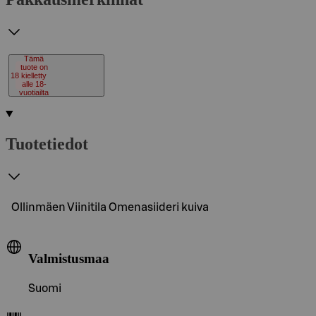
Tämä
tuote on
18
kielletty
alle 18-
vuotiailta
Tuotetiedot
Ollinmäen Viinitila Omenasiideri kuiva
Valmistusmaa
Suomi