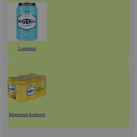
Lonkerot
Maustetut lonkerot