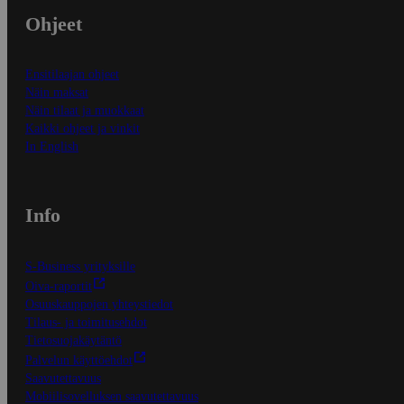
Ohjeet
Ensitilaajan ohjeet
Näin maksat
Näin tilaat ja muokkaat
Kaikki ohjeet ja vinkit
In English
Info
S-Business yrityksille
Oiva-raportit
Osuuskauppojen yhteystiedot
Tilaus- ja toimitusehdot
Tietosuojakäytäntö
Palvelun käyttöehdot
Saavutettavuus
Mobiilisovelluksen saavutettavuus