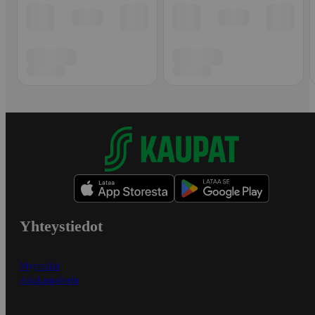
Yhteystiedot
Myymälät
Asiakaspalvelu