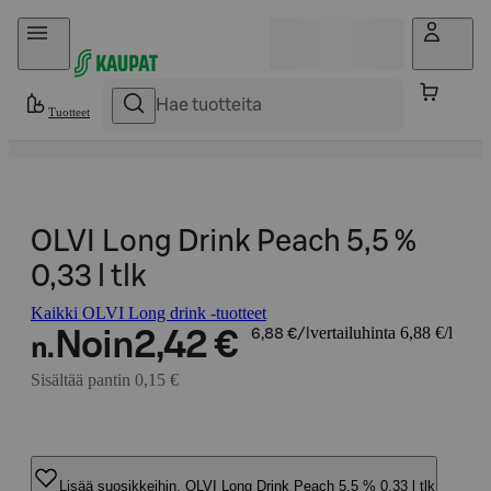
Hyppää sisältöön
Tuotteet
OLVI Long Drink Peach 5,5 %
0,33 l tlk
Kaikki OLVI Long drink -tuotteet
vertailuhinta 6,88 €/l
Noin
2,42 €
6,88 €/l
n.
Sisältää pantin 0,15 €
Lisää suosikkeihin, OLVI Long Drink Peach 5,5 % 0,33 l tlk