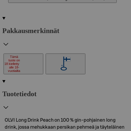
Pakkausmerkinnät
Tämä
tuote on
18
kielletty
alle 18-
vuotiailta
Tuotetiedot
OLVI Long Drink Peach on 100 % gin-pohjainen long
drink, jossa mehukkaan persikan pehmeä ja täyteläinen