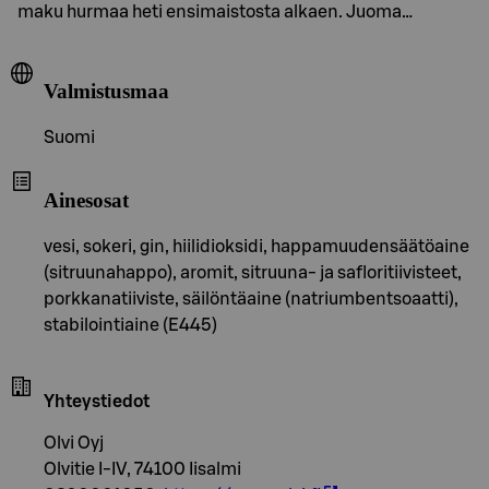
maku hurmaa heti ensimaistosta alkaen. Juoma…
Valmistusmaa
Suomi
Ainesosat
vesi, sokeri, gin, hiilidioksidi, happamuudensäätöaine
(sitruunahappo), aromit, sitruuna- ja safloritiivisteet,
porkkanatiiviste, säilöntäaine (natriumbentsoaatti),
stabilointiaine (E445)
Yhteystiedot
Olvi Oyj
Olvitie I-IV, 74100 Iisalmi