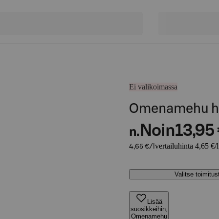
Ei valikoimassa
Omenamehu ha
Noin
13,95
n.
vertailuhinta 4,65 €/l
4,65 €/l
Valitse toimitu
Lisää
suosikkeihin,
Omenamehu