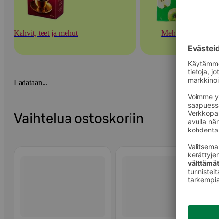
Kahvit, teet ja mehut
Mehut
Ladataan...
Vaihtelua ostoskoriin
Ohita listaus