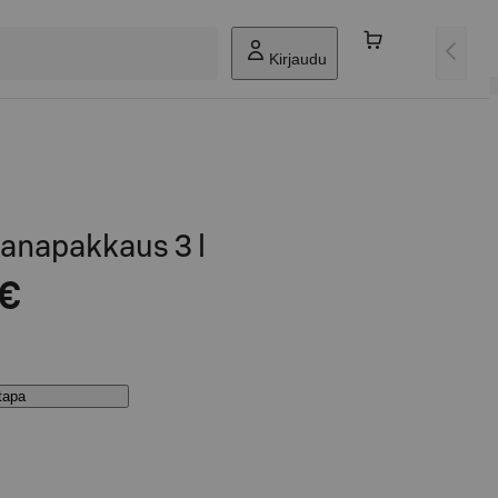
Kirjaudu
napakkaus 3 l
 €
stapa