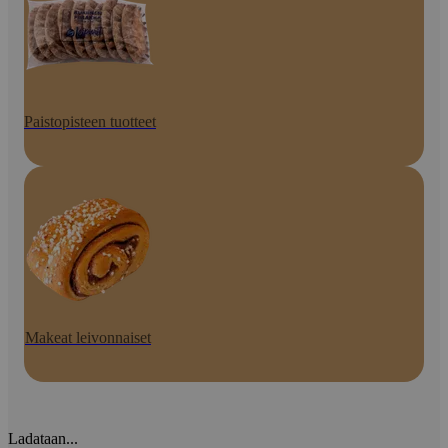
Paistopisteen tuotteet
Makeat leivonnaiset
Ladataan...