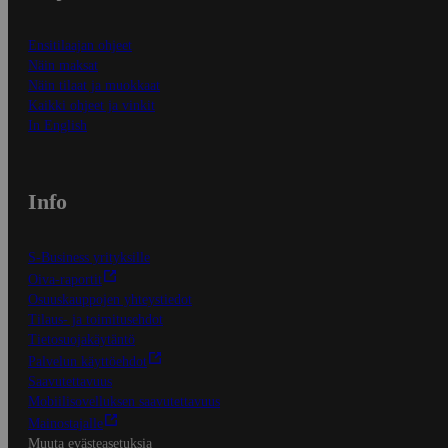
Ensitilaajan ohjeet
Näin maksat
Näin tilaat ja muokkaat
Kaikki ohjeet ja vinkit
In English
Info
S-Business yrityksille
Oiva-raportit
Osuuskauppojen yhteystiedot
Tilaus- ja toimitusehdot
Tietosuojakäytäntö
Palvelun käyttöehdot
Saavutettavuus
Mobiilisovelluksen saavutettavuus
Mainostajalle
Muuta evästeasetuksia