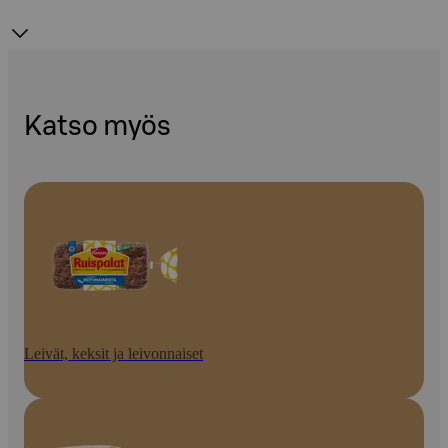
Katso myös
Leivät, keksit ja leivonnaiset