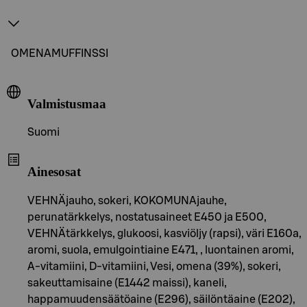
OMENAMUFFINSSI
Valmistusmaa
Suomi
Ainesosat
VEHNÄjauho, sokeri, KOKOMUNAjauhe,
perunatärkkelys, nostatusaineet E450 ja E500,
VEHNÄtärkkelys, glukoosi, kasviöljy (rapsi), väri E160a,
aromi, suola, emulgointiaine E471, , luontainen aromi,
A-vitamiini, D-vitamiini, Vesi, omena (39%), sokeri,
sakeuttamisaine (E1442 maissi), kaneli,
happamuudensäätöaine (E296), säilöntäaine (E202),