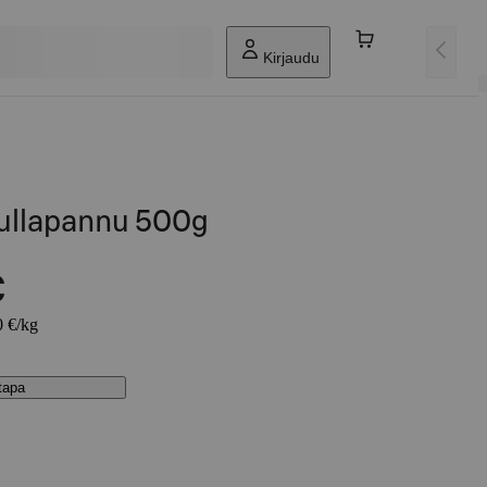
Kirjaudu
pullapannu 500g
€
0 €/kg
stapa