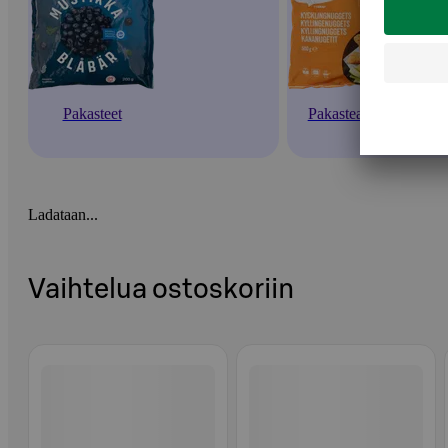
Pakasteet
Pakasteateriat
Ladataan...
Vaihtelua ostoskoriin
Ohita listaus