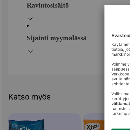
Ravintosisältö
Sijainti myymälässä
Katso myös