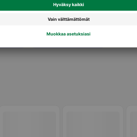
Valmiit pakasteateriat