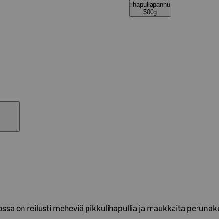
lihapullapannu
500g
ossa on reilusti meheviä pikkulihapullia ja maukkaita perunak