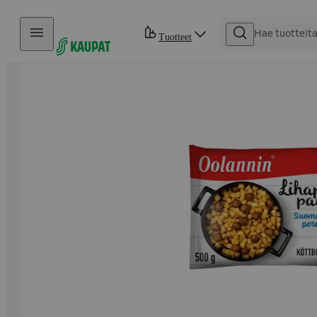
Hyppää sisältöön
Tuotteet