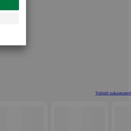
Valmiit pakasteateri