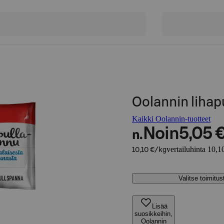
Oolannin liha
Kaikki Oolannin-tuotteet
Noin
5,05 
n.
vertailuhinta 10,1
10,10 €/kg
Valitse toimitu
Lisää
suosikkeihin,
Oolannin