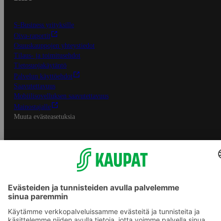
S-Business yrityksille
Oiva-raportit
Osuuskauppojen yhteystiedot
Tilaus- ja toimitusehdot
Tietosuojakäytäntö
Palvelun käyttöehdot
Saavutettavuus
Mobiilisovelluksen saavutettavuus
Mainostajalle
Muuta evästeasetuksia
S-ryhmän palvelut
S-ryhmä
Asiakasomistajuus
Yhteishyvä Ruoka -sovellus
S-ostoslista -sovellus