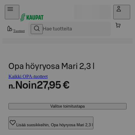
Hyppää sisältöön
Tuotteet
Opa höyryosa Mari 2,3 l
Kaikki OPA-tuotteet
Noin
27,95 €
n.
Valitse toimitustapa
Lisää suosikkeihin, Opa höyryosa Mari 2,3 l