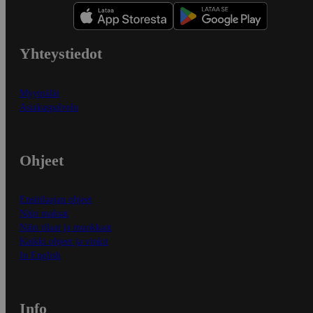
Yhteystiedot
Myymälät
Asiakaspalvelu
Ohjeet
Ensitilaajan ohjeet
Näin maksat
Näin tilaat ja muokkaat
Kaikki ohjeet ja vinkit
In English
Info