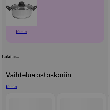
Kattilat
Ladataan...
Vaihtelua ostoskoriin
Kattilat
Ohita listaus