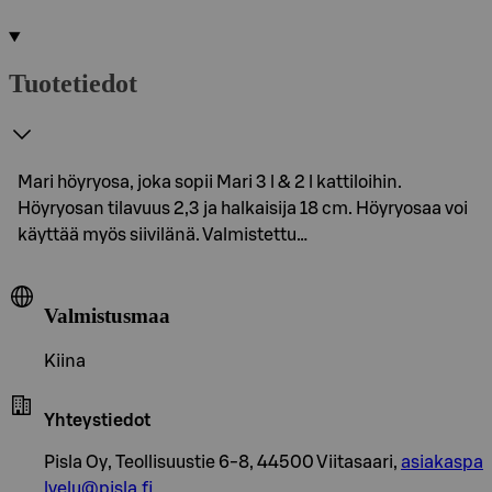
Tuotetiedot
Mari höyryosa, joka sopii Mari 3 l & 2 l kattiloihin.
Höyryosan tilavuus 2,3 ja halkaisija 18 cm. Höyryosaa voi
käyttää myös siivilänä. Valmistettu…
Valmistusmaa
Kiina
Yhteystiedot
Pisla Oy, Teollisuustie 6-8, 44500 Viitasaari,
asiakaspa
lvelu@pisla.fi