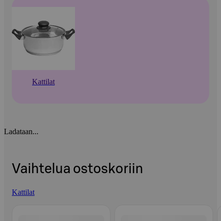
Kattilat
Ladataan...
Vaihtelua ostoskoriin
Kattilat
Ohita listaus