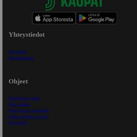
Yhteystiedot
Myymälät
Asiakaspalvelu
Ohjeet
Ensitilaajan ohjeet
Näin maksat
Näin tilaat ja muokkaat
Kaikki ohjeet ja vinkit
In English