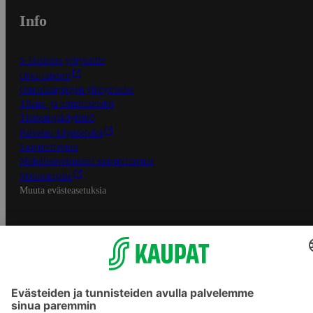
Info
S-Business yrityksille
Oiva-raportit
Osuuskauppojen yhteystiedot
Tilaus- ja toimitusehdot
Tietosuojakäytäntö
Palvelun käyttöehdot
Saavutettavuus
Mobiilisovelluksen saavutettavuus
Mainostajalle
Muuta evästeasetuksia
S-ryhmän palvelut
S-ryhmä
Asiakasomistajuus