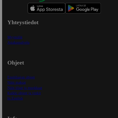
Yhteystiedot
Myymälät
Asiakaspalvelu
Ohjeet
Ensitilaajan ohjeet
Näin maksat
Näin tilaat ja muokkaat
Kaikki ohjeet ja vinkit
In English