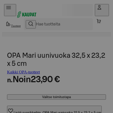
Hyppää sisältöön
Tuotteet
OPA Mari uunivuoka 32,5 x 23,2
x 5 cm
Kaikki OPA-tuotteet
Noin
23,90 €
n.
Valitse toimitustapa
Lisää suosikkeihin, OPA Mari uunivuoka 32,5 x 23,2 x 5 cm