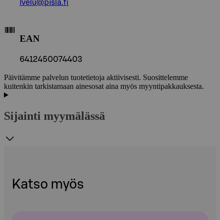
lvelu@pisla.fi
EAN
6412450074403
Päivitämme palvelun tuotetietoja aktiivisesti. Suosittelemme
kuitenkin tarkistamaan ainesosat aina myös myyntipakkauksesta.
Sijainti myymälässä
Katso myös