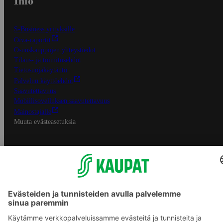
Info
S-Business yrityksille
Oiva-raportit
Osuuskauppojen yhteystiedot
Tilaus- ja toimitusehdot
Tietosuojakäytäntö
Palvelun käyttöehdot
Saavutettavuus
Mobiilisovelluksen saavutettavuus
Mainostajalle
Muuta evästeasetuksia
S-ryhmän palvelut
S-ryhmä
Asiakasomistajuus
Yhteishyvä Ruoka -sovellus
S-ostoslista -sovellus