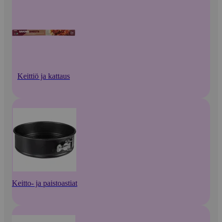
Keittiö ja kattaus
Keitto- ja paistoastiat