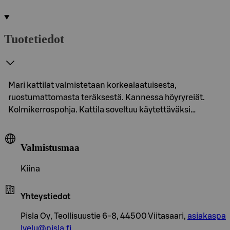
Tuotetiedot
Mari kattilat valmistetaan korkealaatuisesta,
ruostumattomasta teräksestä. Kannessa höyryreiät.
Kolmikerrospohja. Kattila soveltuu käytettäväksi…
Valmistusmaa
Kiina
Yhteystiedot
Pisla Oy, Teollisuustie 6-8, 44500 Viitasaari,
asiakaspa
lvelu@pisla.fi