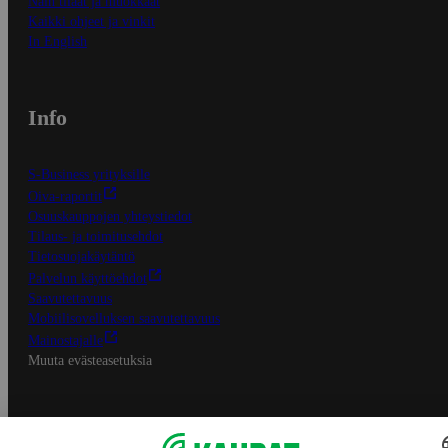
Näin tilaat ja muokkaat
Kaikki ohjeet ja vinkit
In English
Info
S-Business yrityksille
Oiva-raportit
Osuuskauppojen yhteystiedot
Tilaus- ja toimitusehdot
Tietosuojakäytäntö
Palvelun käyttöehdot
Saavutettavuus
Mobiilisovelluksen saavutettavuus
Mainostajalle
Muuta evästeasetuksia
S-ryhmän palvelut