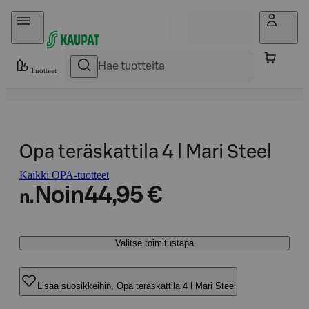
Hyppää sisältöön
Tuotteet
Opa teräskattila 4 l Mari Steel
Kaikki OPA-tuotteet
Noin
44,95 €
n.
Valitse toimitustapa
Lisää suosikkeihin, Opa teräskattila 4 l Mari Steel