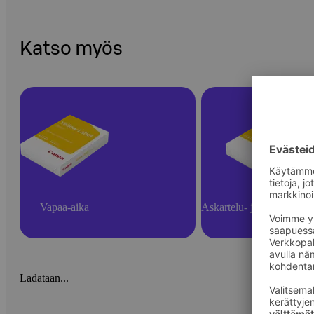
Katso myös
Vapaa-aika
Askartelu- ja toimistotarv
Ladataan...