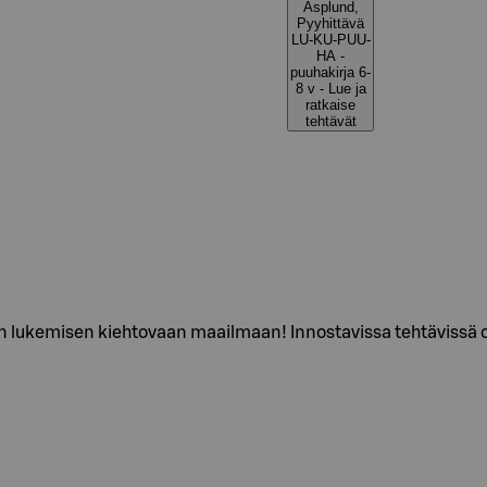
Asplund,
Pyyhittävä
LU-KU-PUU-
HA -
puuhakirja 6-
8 v - Lue ja
ratkaise
tehtävät
ukemisen kiehtovaan maailmaan! Innostavissa tehtävissä on ka