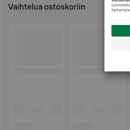
Vaihtelua ostoskoriin
Ohita listaus