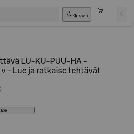
Kirjaudu
ittävä LU-KU-PUU-HA -
v - Lue ja ratkaise tehtävät
€
stapa