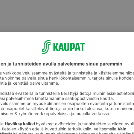
ikkeet
Lasten askartelu