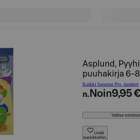
Asplund, Pyyh
puuhakirja 6-8 
Kaikki Sanoma Pro -tuotteet
Noin
9,95 
n.
Valitse toimitu
Lisää
suosikkeihin,