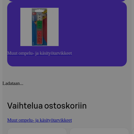
Muut ompelu- ja käsityötarvikkeet
Ladataan...
Vaihtelua ostoskoriin
Muut ompelu- ja käsityötarvikkeet
Ohita listaus