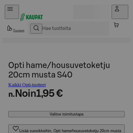
Hyppää sisältöön
Tuotteet
Opti hame/housuvetoketju
20cm musta S40
Kaikki Opti-tuotteet
Noin
1,95 €
n.
Valitse toimitustapa
Lisää suosikkeihin, Opti hame/housuvetoketju 20cm musta