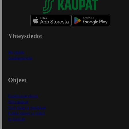
Yhteystiedot
Myymälät
Asiakaspalvelu
Ohjeet
Ensitilaajan ohjeet
Näin maksat
Näin tilaat ja muokkaat
Kaikki ohjeet ja vinkit
In English