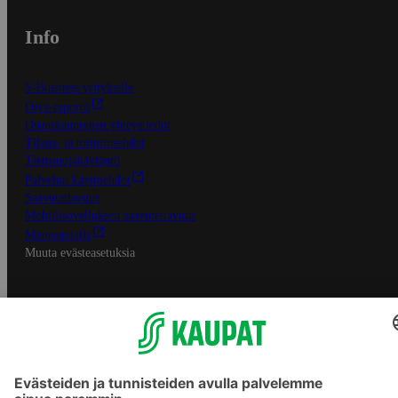
Info
S-Business yrityksille
Oiva-raportit
Osuuskauppojen yhteystiedot
Tilaus- ja toimitusehdot
Tietosuojakäytäntö
Palvelun käyttöehdot
Saavutettavuus
Mobiilisovelluksen saavutettavuus
Mainostajalle
Muuta evästeasetuksia
S-ryhmän palvelut
S-ryhmä
Asiakasomistajuus