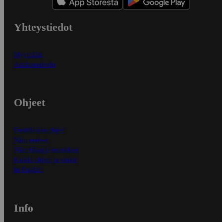
Yhteystiedot
Myymälät
Asiakaspalvelu
Ohjeet
Ensitilaajan ohjeet
Näin maksat
Näin tilaat ja muokkaat
Kaikki ohjeet ja vinkit
In English
Info