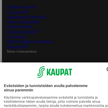
S-Business yrityksille
Oiva-raportit
Osuuskauppojen yhteystiedot
Tilaus- ja toimitusehdot
Tietosuojakäytäntö
Palvelun käyttöehdot
Saavutettavuus
Mobiilisovelluksen saavutettavuus
Mainostajalle
Muuta evästeasetuksia
S-ryhmän palvelut
S-ryhmä
Asiakasomistajuus
Yhteishyvä Ruoka -sovellus
S-ostoslista -sovellus
Prisma.fi