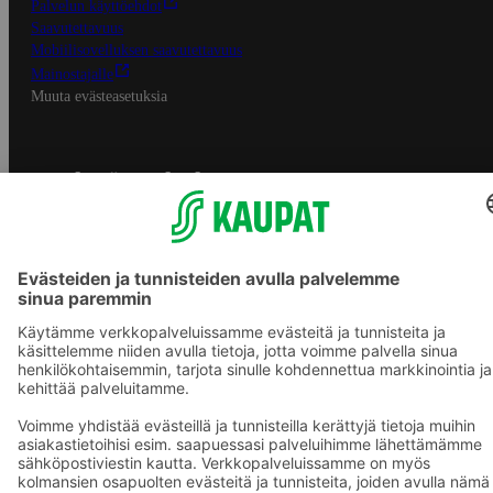
Palvelun käyttöehdot
Saavutettavuus
Mobiilisovelluksen saavutettavuus
Mainostajalle
Muuta evästeasetuksia
S-ryhmän palvelut
S-ryhmä
Asiakasomistajuus
Yhteishyvä Ruoka -sovellus
S-ostoslista -sovellus
Prisma.fi
Sokos.fi
S-Pankki
Yhteishyvä
Sokos Hotels
Raflaamo