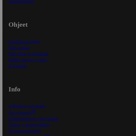
Asiakaspalvelu
Ohjeet
Ensitilaajan ohjeet
Näin maksat
Näin tilaat ja muokkaat
Kaikki ohjeet ja vinkit
In English
Info
S-Business yrityksille
Oiva-raportit
Osuuskauppojen yhteystiedot
Tilaus- ja toimitusehdot
Tietosuojakäytäntö