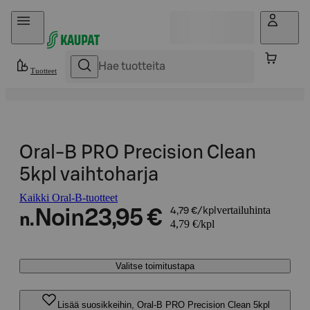
Hyppää sisältöön
Tuotteet
Oral-B PRO Precision Clean
5kpl vaihtoharja
Kaikki Oral-B-tuotteet
vertailuhinta
Noin
23,95 €
4,79 €/kpl
n.
4,79 €/kpl
Valitse toimitustapa
Lisää suosikkeihin, Oral-B PRO Precision Clean 5kpl