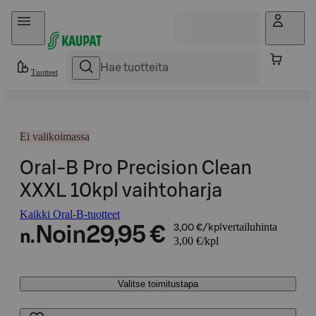
Hyppää sisältöön
Tuotteet
Ei valikoimassa
Oral-B Pro Precision Clean
XXXL 10kpl vaihtoharja
Kaikki Oral-B-tuotteet
vertailuhinta
Noin
29,95 €
3,00 €/kpl
n.
3,00 €/kpl
Valitse toimitustapa