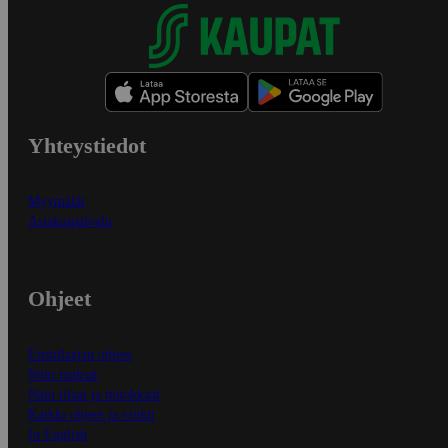
Yhteystiedot
Myymälät
Asiakaspalvelu
Ohjeet
Ensitilaajan ohjeet
Näin maksat
Näin tilaat ja muokkaat
Kaikki ohjeet ja vinkit
In English