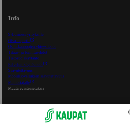
Info
S-Business yrityksille
Oiva-raportit
Osuuskauppojen yhteystiedot
Tilaus- ja toimitusehdot
Tietosuojakäytäntö
Palvelun käyttöehdot
Saavutettavuus
Mobiilisovelluksen saavutettavuus
Mainostajalle
Muuta evästeasetuksia
S-ryhmän palvelut
S-ryhmä