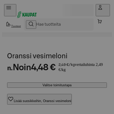
Hyppää sisältöön
Tuotteet
Oranssi vesimeloni
vertailuhinta 2,49
Noin
4,48 €
2,49 €/kg
n.
€/kg
Valitse toimitustapa
Lisää suosikkeihin, Oranssi vesimeloni