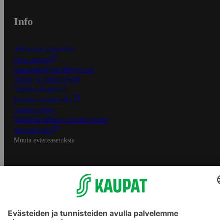
Info
S-Business yrityksille
Oiva-raportit
Osuuskauppojen yhteystiedot
Tilaus- ja toimitusehdot
Tietosuojakäytäntö
Palvelun käyttöehdot
Saavutettavuus
Mobiilisovelluksen saavutettavuus
Mainostajalle
Muuta evästeasetuksia
S-ryhmän palvelut
S-ryhmä
Asiakasomistajuus