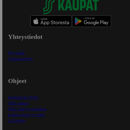
Yhteystiedot
Myymälät
Asiakaspalvelu
Ohjeet
Ensitilaajan ohjeet
Näin maksat
Näin tilaat ja muokkaat
Kaikki ohjeet ja vinkit
In English